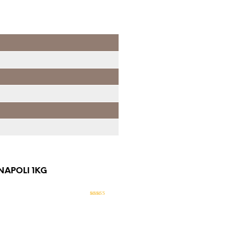
NAPOLI 1KG
Evaluat la
5
stele din 5