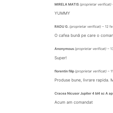
MIRELA MATIS
(proprietar verificat)
YUMMY
RADU G.
(proprietar verificat)
–
12 f
O cafea bună pe care o coman
Anonymous
(proprietar verificat)
–
1
Super!
florentin filip
(proprietar verificat)
–
1
Produse bune, livrare rapida. 
Cracea Nicusor Jupiter 4 bl4 sc A a
Acum am comandat