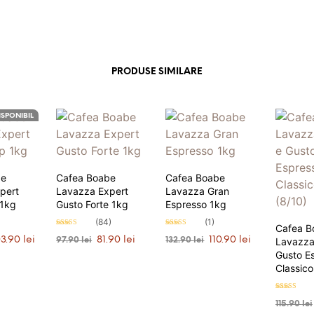
PRODUSE SIMILARE
ISPONIBIL
be
Cafea Boabe
Cafea Boabe
pert
Lavazza Expert
Lavazza Gran
1kg
Gusto Forte 1kg
Espresso 1kg
(84)
(1)
Cafea B
Evaluat la
Evaluat la
țul
Prețul
Prețul
Prețul
Prețul
Prețul
03.90
lei
81.90
lei
110.90
lei
4.93
97.90
lei
5.00
132.90
lei
Lavazza
stele din 5
stele din 5
țial
curent
inițial
curent
inițial
curent
Gusto E
MĂ
ADAUGĂ ÎN COȘ
ADAUGĂ ÎN COȘ
este:
a
este:
a
este:
Classico
t:
103.90 lei.
fost:
81.90 lei.
fost:
110.90 lei.
.90 lei.
97.90 lei.
132.90 lei.
Evaluat la
4.86
115.90
lei
stele din 5
TI 104
PRIMEȘTI 82
PRIMEȘTI 111