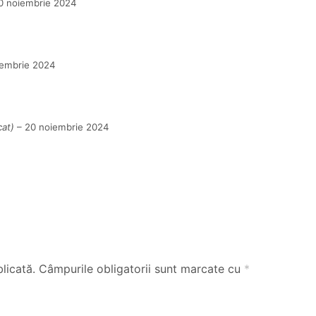
0 noiembrie 2024
iembrie 2024
cat)
–
20 noiembrie 2024
licată.
Câmpurile obligatorii sunt marcate cu
*