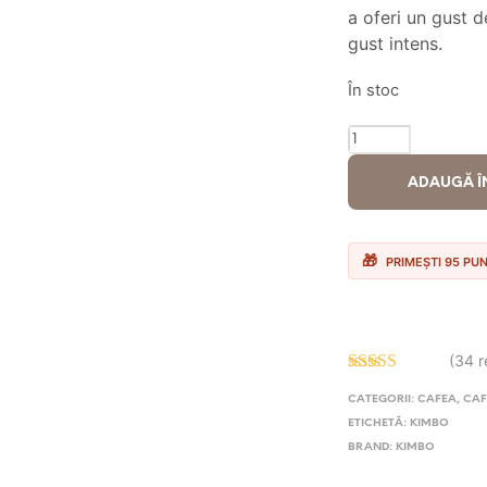
fo
a oferi un gust 
gust intens.
12
În stoc
CANTITATE
CAFEA
ADAUGĂ Î
BOABE
KIMBO
BARISTA
PRIMEȘTI 95 PU
ESPRESSO
NAPOLI
1KG
(34 r
Evaluat la
CATEGORII:
CAFEA
,
CAF
4.79
stele
din 5
ETICHETĂ:
KIMBO
BRAND:
KIMBO