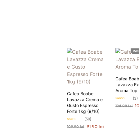
IND
Cafea Boa
Lavazza Ex
Aroma Top 
Cafea Boabe
(3)
Lavazza Crema e
Evaluat la
Gusto Espresso
Pre
1
4.67
124.90
lei
stele din 5
Forte 1kg (9/10)
ini
ANUNȚĂ-
a
(59)
fos
Evaluat la
Prețul
Prețul
91.90
lei
4.93
109.90
lei
124
stele din 5
inițial
curent
ADAUGĂ ÎN COȘ
a
este:
PRIMEȘ