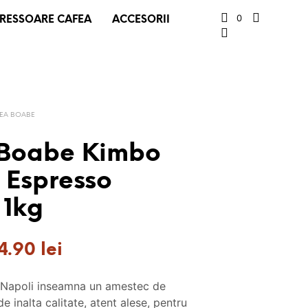
0
RESSOARE CAFEA
ACCESORII
EA BOABE
 Boabe Kimbo
 Espresso
 1kg
ețul
Prețul
4.90
lei
ițial
curent
Napoli inseamna un amestec de
este:
 inalta calitate, atent alese, pentru