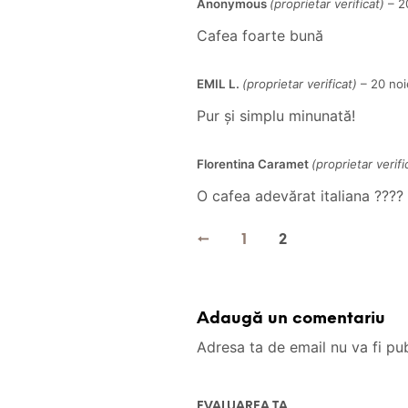
Anonymous
(proprietar verificat)
–
2
Cafea foarte bună
EMIL L.
(proprietar verificat)
–
20 no
Pur și simplu minunată!
Florentina Caramet
(proprietar verifi
O cafea adevărat italiana ????
←
1
2
Adaugă un comentariu
Adresa ta de email nu va fi pub
EVALUAREA TA