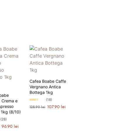
Cafea Boabe Caffe
Vergnano Antica
Bottega 1kg
oabe
(18)
 Crema e
Evaluat la
spresso
Prețul
Prețul
107.90
lei
4.94
128.90
lei
stele din 5
 1kg (8/10)
inițial
curent
ADAUGĂ ÎN COȘ
a
este:
(28)
fost:
107.90 lei.
Prețul
Prețul
96.90
lei
128.90 lei.