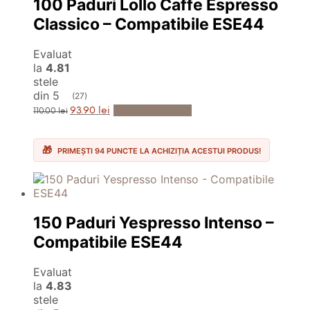
100 Paduri Lollo Caffe Espresso
Classico – Compatibile ESE44
Evaluat
la
4.81
stele
din 5
(27)
Prețul
Prețul
Adaugă în Coș
93.90
lei
110.00
lei
inițial
curent
a
este:
fost:
93.90 lei.
110.00 lei.
PRIMEȘTI 94 PUNCTE LA ACHIZIȚIA ACESTUI PRODUS!
150 Paduri Yespresso Intenso –
Compatibile ESE44
Evaluat
la
4.83
stele