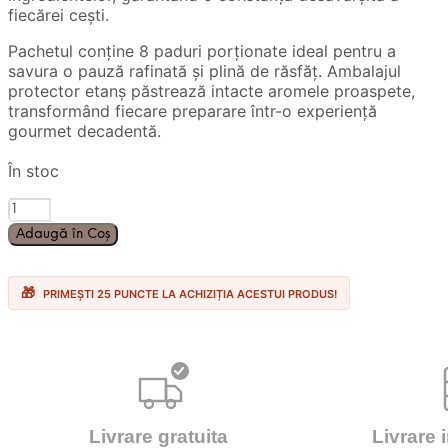
fiecărei cești.
Pachetul conține 8 paduri porționate ideal pentru a
savura o pauză rafinată și plină de răsfăț. Ambalajul
protector etanș păstrează intacte aromele proaspete,
transformând fiecare preparare într-o experiență
gourmet decadentă.
În stoc
Cantitate
8
Adaugă în Coș
Paduri
JDE
Senseo
PRIMEȘTI 25 PUNCTE LA ACHIZIȚIA ACESTUI PRODUS!
Cafe
Latte
Dubai
Chocolate