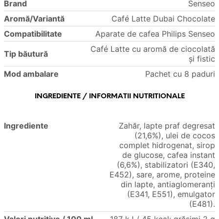
Brand
Senseo
Aromă/Variantă
Café Latte Dubai Chocolate
Compatibilitate
Aparate de cafea Philips Senseo
Café Latte cu aromă de ciocolată
Tip băutură
și fistic
Mod ambalare
Pachet cu 8 paduri
INGREDIENTE / INFORMATII NUTRITIONALE
Ingrediente
Zahăr, lapte praf degresat
(21,6%), ulei de cocos
complet hidrogenat, sirop
de glucose, cafea instant
(6,6%), stabilizatori (E340,
E452), sare, arome, proteine
din lapte, antiaglomeranți
(E341, E551), emulgator
(E481).