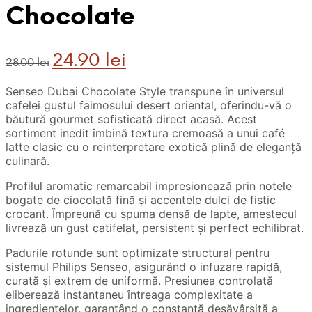
Chocolate
Prețul
Prețul
24.90
lei
28.00
lei
inițial
curent
a
este:
Senseo Dubai Chocolate Style transpune în universul
fost:
24.90 lei.
cafelei gustul faimosului desert oriental, oferindu-vă o
28.00 lei.
băutură gourmet sofisticată direct acasă. Acest
sortiment inedit îmbină textura cremoasă a unui café
latte clasic cu o reinterpretare exotică plină de eleganță
culinară.
Profilul aromatic remarcabil impresionează prin notele
bogate de ciocolată fină și accentele dulci de fistic
crocant. Împreună cu spuma densă de lapte, amestecul
livrează un gust catifelat, persistent și perfect echilibrat.
Padurile rotunde sunt optimizate structural pentru
sistemul Philips Senseo, asigurând o infuzare rapidă,
curată și extrem de uniformă. Presiunea controlată
eliberează instantaneu întreaga complexitate a
ingredientelor, garantând o constanță desăvârșită a