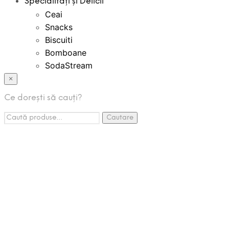
Specialități și Delicii
Ceai
Snacks
Biscuiti
Bomboane
SodaStream
Bauturi Instant
×
Creme Tartinabile
Ce dorești să cauți?
Espressoare Cafea
Caută:
Accesorii
Cautare
Promotii
Pachete Promo