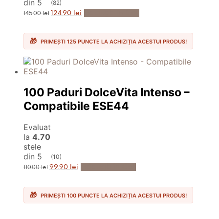
din 5
(82)
Prețul
Prețul
Adaugă în Coș
124.90
lei
145.00
lei
inițial
curent
a
este:
fost:
124.90 lei.
145.00 lei.
PRIMEȘTI 125 PUNCTE LA ACHIZIȚIA ACESTUI PRODUS!
100 Paduri DolceVita Intenso –
Compatibile ESE44
Evaluat
la
4.70
stele
din 5
(10)
Prețul
Prețul
Adaugă în Coș
99.90
lei
110.00
lei
inițial
curent
a
este:
fost:
99.90 lei.
110.00 lei.
PRIMEȘTI 100 PUNCTE LA ACHIZIȚIA ACESTUI PRODUS!