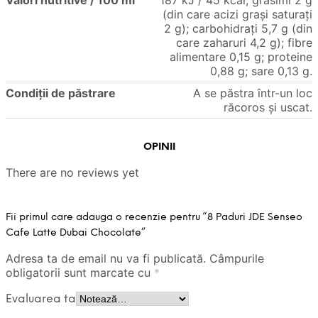
Valori nutritive / 100 ml
187 kJ / 45 kcal; grăsimi 2 g
(din care acizi grași saturați
2 g); carbohidrați 5,7 g (din
care zaharuri 4,2 g); fibre
alimentare 0,15 g; proteine
0,88 g; sare 0,13 g.
Condiții de păstrare
A se păstra într-un loc
răcoros și uscat.
OPINII
There are no reviews yet
Fii primul care adauga o recenzie pentru “8 Paduri JDE Senseo
Cafe Latte Dubai Chocolate”
Adresa ta de email nu va fi publicată.
Câmpurile
obligatorii sunt marcate cu
*
Evaluarea ta