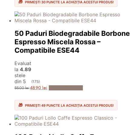
33.00 lei.
PRIMEȘTI 30 PUNCTE LA ACHIZIȚIA ACESTUI PRODUS!
50 Paduri Biodegradabile Borbone
Espresso Miscela Rossa –
Compatibile ESE44
Evaluat
la
4.89
stele
din 5
(175)
Prețul
Prețul
Adaugă în Coș
48.90
lei
55.00
lei
inițial
curent
a
este:
fost:
48.90 lei.
55.00 lei.
PRIMEȘTI 49 PUNCTE LA ACHIZIȚIA ACESTUI PRODUS!