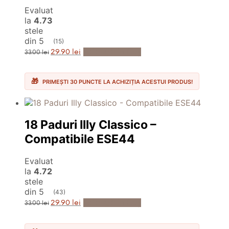
Evaluat
la
4.73
stele
din 5
(15)
Prețul
Prețul
Adaugă în Coș
29.90
lei
33.00
lei
inițial
curent
a
este:
fost:
29.90 lei.
33.00 lei.
PRIMEȘTI 30 PUNCTE LA ACHIZIȚIA ACESTUI PRODUS!
18 Paduri Illy Classico –
Compatibile ESE44
Evaluat
la
4.72
stele
din 5
(43)
Prețul
Prețul
Adaugă în Coș
29.90
lei
33.00
lei
inițial
curent
a
este:
fost:
29.90 lei.