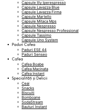
Capsule Illy Iperespresso
Capsule Lavazza Blue
Capsule Lavazza Firma
Capsule Martello
Capsule Mitaca Mps
Capsule Nespresso
Capsule Nespresso Professional
Capsule Tassimo
Capsule Uno System
Paduri Cafea
Paduri ESE 44
Paduri Senseo
Cafea
Cafea Boabe
Cafea Macinata
Cafea Instant
Specialități și Delicii
Ceai
Snacks
Biscuiti
Bomboane
SodaStream
Bauturi Instant