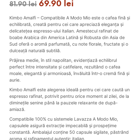
69.90
lei
Prețul
Prețul
81.90
lei
inițial
curent
Kimbo Amalfi – Compatibile A Modo Mio este o cafea fină și
a
este:
echilibrată, creată pentru cei care apreciază eleganța și
delicatețea espresso-ului italian. Amestecul rafinat de
fost:
69.90 lei.
boabe Arabica din America Latină și Robusta din Asia de
Sud oferă o aromă parfumată, cu note florale, fructate și o
81.90 lei.
dulceață naturală subtilă.
Prăjirea medie, în stil napolitan, evidențiază echilibrul
perfect între intensitate și catifelare, rezultând o cafea
moale, elegantă și armonioasă, învăluită într-o cremă fină și
aurie.
Kimbo Amalfi este alegerea ideală pentru cei care caută un
espresso rafinat, potrivit pentru orice moment al zilei, de la
diminețile senine până la pauzele relaxante de după-
amiază.
Compatibile 100% cu sistemele Lavazza A Modo Mio,
capsulele asigură extracție impecabilă și prospețime
constantă. Ambalajul conține 50 capsule sigilate, păstrând
aroma și rafinamentul autentic italian.