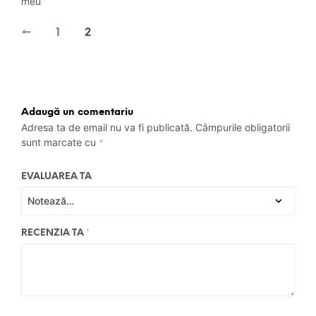
meu
←
1
2
Adaugă un comentariu
Adresa ta de email nu va fi publicată.
Câmpurile obligatorii
sunt marcate cu
*
EVALUAREA TA
RECENZIA TA
*