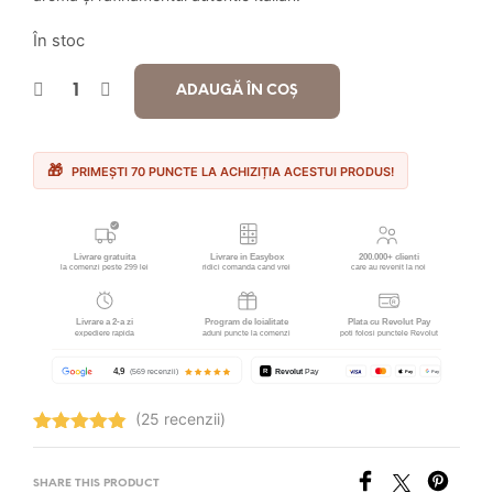
În stoc
ADAUGĂ ÎN COȘ
PRIMEȘTI 70 PUNCTE LA ACHIZIȚIA ACESTUI PRODUS!
(25 recenzii)
Evaluat la
4.88
stele
din 5
SHARE THIS PRODUCT