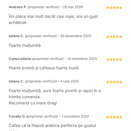
Andreea P.
(proprietar verificat)
–
26 mai 2026
Evaluat la
5
stele din 5
Îmi place mai mult decât cea roșie, are un gust
echilibrat.
Iuliana C.
(proprietar verificat)
–
30 decembrie 2025
Evaluat la
5
stele din 5
Foarte mulțumită
Camui Iuliana
(proprietar verificat)
–
14 noiembrie 2025
Evaluat la
5
stele din 5
Foarte promți și cafeaua foarte bună.
Iuliana C.
(proprietar verificat)
–
4 iulie 2025
Evaluat la
5
stele din 5
Foarte mulțumită, sunt foarte promti și rapizi în a
trimite comanda.
Recomand cu mare drag!
Covaliu D.
(proprietar verificat)
–
1 octombrie 2024
Evaluat la
5
stele din 5
Cafea că la Napoli arabica perfecta pe gustul