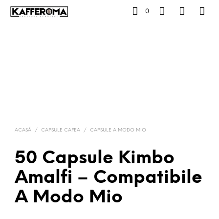
0
ACASĂ
/
CAPSULE CAFEA
/
CAPSULE A MODO MIO
50 Capsule Kimbo
Amalfi – Compatibile
A Modo Mio