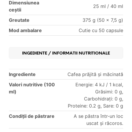
Dimensiunea
25 ml / 40 ml
ceştii
Greutate
375 g (50 × 7,5 g)
Mod ambalare
Cutie cu 50 capsule
INGEDIENTE / INFORMATII NUTRITIONALE
Ingrediente
Cafea prăjită și măcinată
Valori nutritive (100
Energie: 4 kJ / 1 kcal,
ml)
Grăsimi: 0 g,
Carbohidrați: 0 g,
Proteine: 0.2 g, Sare: 0 g
Condiții de păstrare
A se păstra într-un loc
uscat și răcoros.