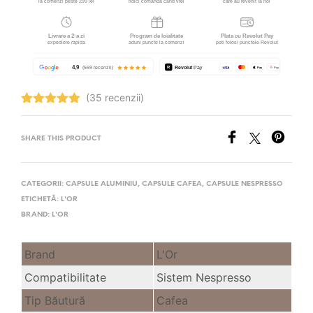
(35 recenzii)
Evaluat la
4.94
stele
din 5
SHARE THIS PRODUCT
CATEGORII:
CAPSULE ALUMINIU
,
CAPSULE CAFEA
,
CAPSULE NESPRESSO
ETICHETĂ:
L'OR
BRAND:
L'OR
Brand
L'Or
Compatibilitate
Sistem Nespresso
Tip Băutură
Cafea