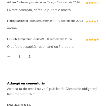
Adrian Ciobanu
(proprietar verificat)
–
2 octombrie 2024
Evaluat
la
3
Livrare promptă, cafeaua puternic amară
stele
din 5
Florin Rasinariu
(proprietar verificat)
–
19 septembrie 2024
Evaluat la
5
stele din 5
arome…
FLORIN
(proprietar verificat)
–
11 septembrie 2024
Evaluat la
5
stele din 5
O cafea deosebită, recomand cu încredere.
←
1
2
Adaugă un comentariu
Adresa ta de email nu va fi publicată.
Câmpurile obligatorii
sunt marcate cu
*
EVALUAREA TA