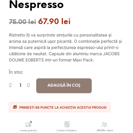
Nespresso
67.90
lei
Prețul
Prețul
75.00
lei
inițial
curent
Ristretto îți va surprinde simțurile cu personalitatea și
a
este:
aroma sa puternică ușor picantă. O combinație perfectă și
intensă care aspiră la perfecțiunea espresso-ului printr-o
fost:
67.90 lei.
călătorie de neuitat. Capsule din aluminiu marca JACOBS
DOUWE EGBERTS intr-un format Maxi Pack.
75.00 lei.
În stoc
ADAUGĂ ÎN COȘ
PRIMEȘTI 68 PUNCTE LA ACHIZIȚIA ACESTUI PRODUS!