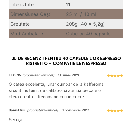
Intensitate
11
Dimensiunea Ceştii
25 ml /
40 ml
Greutate
208g (40 x 5,2g)
Mod Ambalare
Cutie cu 40 capsule
35 DE RECENZII PENTRU
40 CAPSULE L’OR ESPRESSO
RISTRETTO – COMPATIBILE NESPRESSO
FLORIN
(proprietar verificat)
–
30 iunie 2026
Evaluat la
5
stele din 5
O cafea excelenta, lunar cumpar de la Kafferoma
si sunt multumit de calitatea si atentia pe care o
ofera clientilor. Recomand cu incredere.
daniel firu
(proprietar verificat)
–
6 noiembrie 2025
Evaluat la
5
stele din 5
Serioși