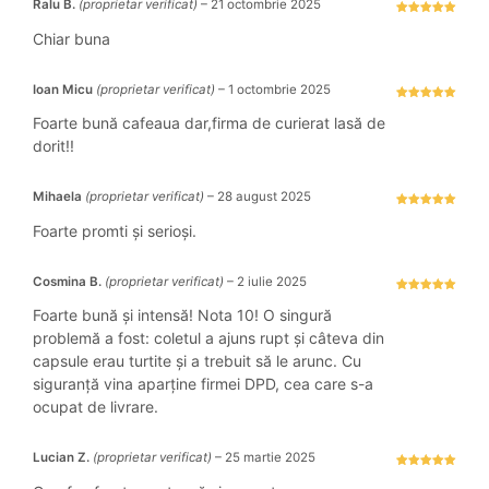
Ralu B.
(proprietar verificat)
–
21 octombrie 2025
Evaluat la
5
stele din 5
Chiar buna
Ioan Micu
(proprietar verificat)
–
1 octombrie 2025
Evaluat la
5
stele din 5
Foarte bună cafeaua dar,firma de curierat lasă de
dorit!!
Mihaela
(proprietar verificat)
–
28 august 2025
Evaluat la
5
stele din 5
Foarte promti și serioși.
Cosmina B.
(proprietar verificat)
–
2 iulie 2025
Evaluat la
5
stele din 5
Foarte bună și intensă! Nota 10! O singură
problemă a fost: coletul a ajuns rupt și câteva din
capsule erau turtite și a trebuit să le arunc. Cu
siguranță vina aparține firmei DPD, cea care s-a
ocupat de livrare.
Lucian Z.
(proprietar verificat)
–
25 martie 2025
Evaluat la
5
stele din 5