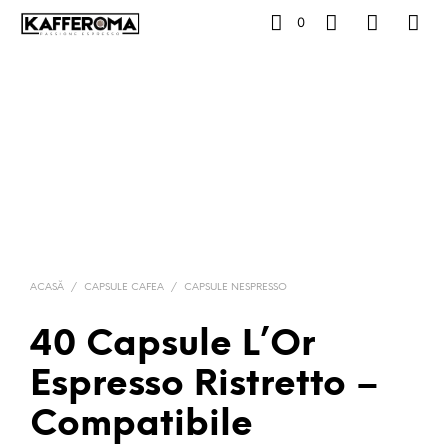
0
ACASĂ
/
CAPSULE CAFEA
/
CAPSULE NESPRESSO
40 Capsule L’Or
Espresso Ristretto –
Compatibile