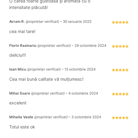
O cafea foarte gustoasă și aromata cu o
intensitate plăcută!
Avram R.
(proprietar verificat)
–
30 ianuarie 2025
Evaluat la
5
stele din 5
cea mai tare!
Florin Rasinariu
(proprietar verificat)
–
29 octombrie 2024
Evaluat la
5
stele din 5
deliciu!!!
Ioan Micu
(proprietar verificat)
–
13 octombrie 2024
Evaluat la
5
stele din 5
Cea mai bună calitate vă mulțumesc!
Mihai Soare
(proprietar verificat)
–
4 octombrie 2024
Evaluat la
5
stele din 5
excelent
Mihaita Vasile
(proprietar verificat)
–
3 octombrie 2024
Evaluat la
5
stele din 5
Totul este ok