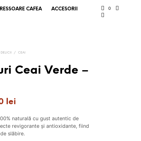
0
RESSOARE CAFEA
ACCESORII
 DELICII
/
CEAI
uri Ceai Verde –
ul
Prețul
50
lei
ial
curent
100% naturală cu gust autentic de
este:
ecte revigorante și antioxidante, fiind
:
6.50 lei.
 de slăbire.