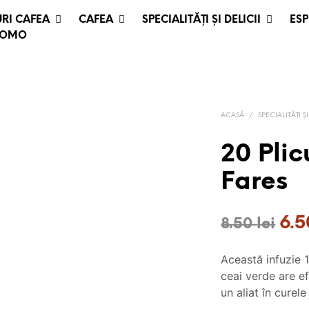
RI CAFEA
CAFEA
SPECIALITĂȚI ȘI DELICII
ESP
ROMO
ACASĂ
/
SPECIALITĂȚI ȘI
20 Plic
Fares
Preț
6.
8.50
lei
iniț
Această infuzie 
a
ceai verde are ef
fost
un aliat în curele