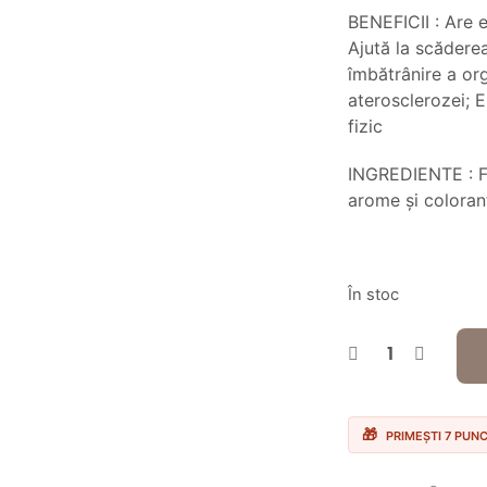
8.50
BENEFICII : Are e
Ajută la scăderea
îmbătrânire a org
aterosclerozei; E
fizic
INGREDIENTE : F
arome și coloranți
În stoc
PRIMEȘTI 7 PUN