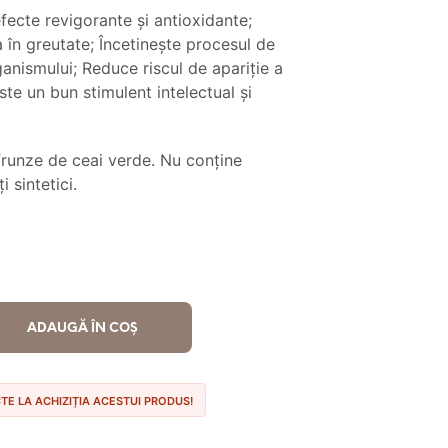
 lei.
fecte revigorante și antioxidante;
 în greutate; Încetinește procesul de
anismului; Reduce riscul de apariție a
ste un bun stimulent intelectual și
runze de ceai verde. Nu conține
 sintetici.
ADAUGĂ ÎN COȘ
CTE LA ACHIZIȚIA ACESTUI PRODUS!