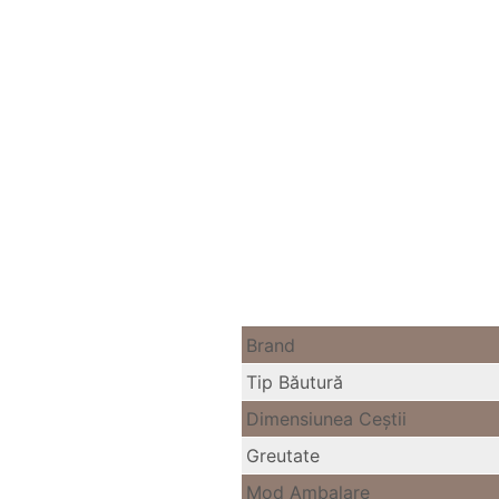
Brand
Tip Băutură
Dimensiunea Ceştii
Greutate
Mod Ambalare