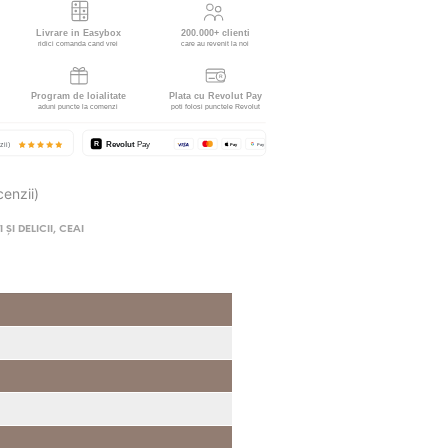
cenzii)
 ȘI DELICII
,
CEAI