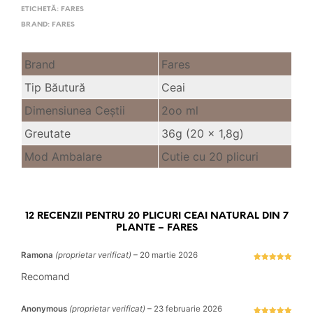
ETICHETĂ:
FARES
BRAND:
FARES
Brand
Fares
Tip Băutură
Ceai
Dimensiunea Ceştii
2oo ml
Greutate
36g (20 x 1,8g)
Mod Ambalare
Cutie cu 20 plicuri
12 RECENZII PENTRU
20 PLICURI CEAI NATURAL DIN 7
PLANTE – FARES
Ramona
(proprietar verificat)
–
20 martie 2026
Evaluat la
5
stele din 5
Recomand
Anonymous
(proprietar verificat)
–
23 februarie 2026