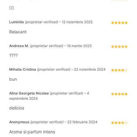
Evaluat la
5
stele din 5
👍🏻
Luminita
(proprietar verificat)
–
12 noiembrie 2025
Evaluat la
5
stele din 5
Relaxant
Andreea M.
(proprietar verificat)
–
10 martie 2025
Evaluat la
5
stele din 5
????
Mihaila Cristina
(proprietar verificat)
–
22 noiembrie 2024
Evaluat la
4
stele
bun
din 5
Alina Georgeta Nicolae
(proprietar verificat)
–
4
septembrie 2024
Evaluat la
5
stele din 5
delicios
Anonymous
(proprietar verificat)
–
22 februarie 2024
Evaluat la
4
stele
Aroma si parfum intens
din 5