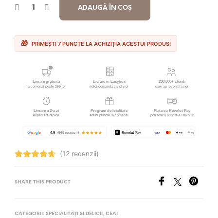
ADAUGĂ ÎN COȘ
PRIMEȘTI 7 PUNCTE LA ACHIZIȚIA ACESTUI PRODUS!
(12 recenzii)
Evaluat la
4.67
stele
din 5
SHARE THIS PRODUCT
CATEGORII:
SPECIALITĂȚI ȘI DELICII
,
CEAI