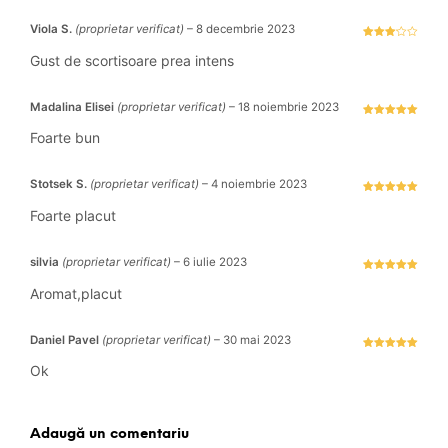
Viola S.
(proprietar verificat)
–
8 decembrie 2023
Evaluat
la
3
Gust de scortisoare prea intens
stele
din 5
Madalina Elisei
(proprietar verificat)
–
18 noiembrie 2023
Evaluat la
5
stele din 5
Foarte bun
Stotsek S.
(proprietar verificat)
–
4 noiembrie 2023
Evaluat la
5
stele din 5
Foarte placut
silvia
(proprietar verificat)
–
6 iulie 2023
Evaluat la
5
stele din 5
Aromat,placut
Daniel Pavel
(proprietar verificat)
–
30 mai 2023
Evaluat la
5
stele din 5
Ok
Adaugă un comentariu