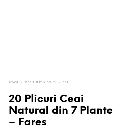
ACASĂ
/
SPECIALITĂȚI ȘI DELICII
/
CEAI
20 Plicuri Ceai
Natural din 7 Plante
– Fares