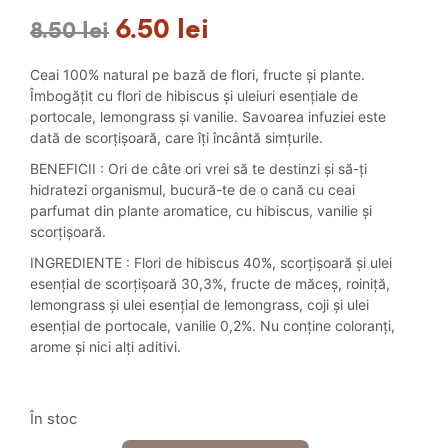
6.50
lei
Prețul
Prețul
8.50
lei
inițial
curent
Ceai 100% natural pe bază de flori, fructe și plante.
a
este:
Îmbogățit cu flori de hibiscus și uleiuri esențiale de
portocale, lemongrass și vanilie. Savoarea infuziei este
fost:
6.50 lei.
dată de scorțișoară, care îți încântă simțurile.
8.50 lei.
BENEFICII : Ori de câte ori vrei să te destinzi și să-ți
hidratezi organismul, bucură-te de o cană cu ceai
parfumat din plante aromatice, cu hibiscus, vanilie și
scorțișoară.
INGREDIENTE : Flori de hibiscus 40%, scorțișoară și ulei
esențial de scorțișoară 30,3%, fructe de măceș, roiniță,
lemongrass și ulei esențial de lemongrass, coji și ulei
esențial de portocale, vanilie 0,2%. Nu conține coloranți,
arome și nici alți aditivi.
În stoc