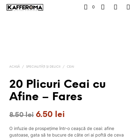
0
ACASĂ
/
SPECIALITĂȚI ȘI DELICII
/
CEAI
20 Plicuri Ceai cu
Afine – Fares
6.50
lei
Prețul
Prețul
8.50
lei
inițial
curent
O infuzie de prospețime într-o ceașcă de ceai: afine
a
este:
gustoase, gata să te bucure de câte ori ai poftă de ceva