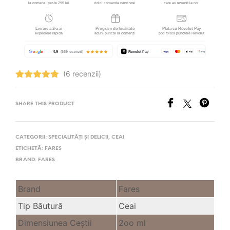
(6 recenzii)
Evaluat la
4.83
stele
din 5
SHARE THIS PRODUCT
CATEGORII:
SPECIALITĂȚI ȘI DELICII
,
CEAI
ETICHETĂ:
FARES
BRAND:
FARES
Brand
Fares
Tip Băutură
Ceai
Dimensiunea Ceştii
2oo ml