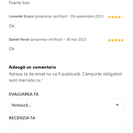
stele din 5
Foarte bun
Levente Szocs
(proprietar verificat)
–
28 septembrie 2023
Evaluat la
4
stele
Ok
din 5
Daniel Pavel
(proprietar verificat)
–
30 mai 2023
Evaluat la
5
stele din 5
Ok
Adaugă un comentariu
Adresa ta de email nu va fi publicată.
Câmpurile obligatorii
sunt marcate cu
*
EVALUAREA TA
RECENZIA TA
*