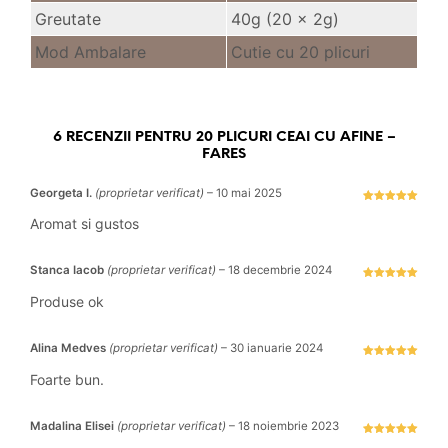
Greutate
40g (20 x 2g)
Mod Ambalare
Cutie cu 20 plicuri
6 RECENZII PENTRU
20 PLICURI CEAI CU AFINE –
FARES
Georgeta I.
(proprietar verificat)
–
10 mai 2025
Evaluat la
5
stele din 5
Aromat si gustos
Stanca Iacob
(proprietar verificat)
–
18 decembrie 2024
Evaluat la
5
stele din 5
Produse ok
Alina Medves
(proprietar verificat)
–
30 ianuarie 2024
Evaluat la
5
stele din 5
Foarte bun.
Madalina Elisei
(proprietar verificat)
–
18 noiembrie 2023
Evaluat la
5