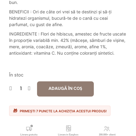
bun.
fost:
6.50 lei.
BENEFICII : Ori de câte ori vrei să te destinzi și să-ți
8.50 lei.
hidratezi organismul, bucură-te de o cană cu ceai
parfumat, cu gust de afine.
INGREDIENTE : Flori de hibiscus, amestec de fructe uscate
în proporţie variabilă min. 42% (măceșe, sâmburi de vișine,
mere, aronia, coacăze, zmeură), arome, afine 1%,
antioxidant: vitamina C. Nu conţine coloranţi sintetici.
În stoc
ADAUGĂ ÎN COȘ
PRIMEȘTI 7 PUNCTE LA ACHIZIȚIA ACESTUI PRODUS!