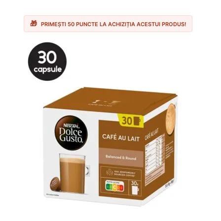
inițial
curent
a
este:
fost:
49.90 lei.
59.00 lei.
PRIMEȘTI 50 PUNCTE LA ACHIZIȚIA ACESTUI PRODUS!