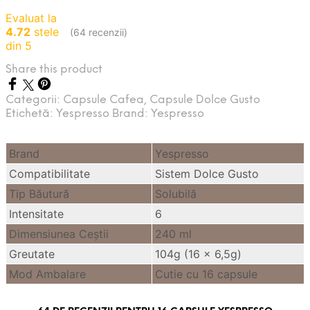
Evaluat la
4.72
stele
(64 recenzii)
din 5
Share this product
Categorii:
Capsule Cafea
,
Capsule Dolce Gusto
Etichetă:
Yespresso
Brand:
Yespresso
Brand
Yespresso
Compatibilitate
Sistem Dolce Gusto
Tip Băutură
Solubilă
Intensitate
6
Dimensiunea Ceştii
240 ml
Greutate
104g (16 x 6,5g)
Mod Ambalare
Cutie cu 16 capsule