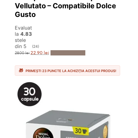
Vellutato – Compatibile Dolce
Gusto
Evaluat
la
4.83
stele
din 5
(24)
Prețul
Prețul
Adaugă în Coș
22.90
lei
28.00
lei
inițial
curent
a
este:
fost:
22.90 lei.
28.00 lei.
PRIMEȘTI 23 PUNCTE LA ACHIZIȚIA ACESTUI PRODUS!