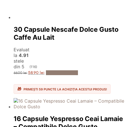
30 Capsule Nescafe Dolce Gusto
Caffe Au Lait
Evaluat
la
4.91
stele
din 5
(116)
Prețul
Prețul
Adaugă în Coș
58.90
lei
66.00
lei
inițial
curent
a
este:
fost:
58.90 lei.
66.00 lei.
PRIMEȘTI 59 PUNCTE LA ACHIZIȚIA ACESTUI PRODUS!
16 Capsule Yespresso Ceai Lamaie
– Compatibile Dolce Gusto