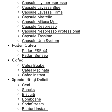
Capsule Illy Iperespresso
Capsule Lavazza Blue
Capsule Lavazza Firma
Capsule Martello
Capsule Mitaca Mps
Capsule Nespresso
Capsule Nespresso Professional
Capsule Tassimo
Capsule Uno System
Paduri Cafea
Paduri ESE 44
Paduri Senseo
Cafea
Cafea Boabe
Cafea Macinata
Cafea Instant
Specialități și Delicii
Ceai
Snacks
Biscuiti
Bomboane
SodaStream
Bauturi Instant