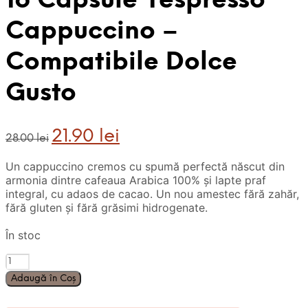
16 Capsule Yespresso
Cappuccino –
Compatibile Dolce
Gusto
Prețul
Prețul
21.90
lei
28.00
lei
inițial
curent
a
este:
Un cappuccino cremos cu spumă perfectă născut din
fost:
21.90 lei.
armonia dintre cafeaua Arabica 100% și lapte praf
28.00 lei.
integral, cu adaos de cacao. Un nou amestec fără zahăr,
fără gluten și fără grăsimi hidrogenate.
În stoc
Cantitate
16
Adaugă în Coș
Capsule
Yespresso