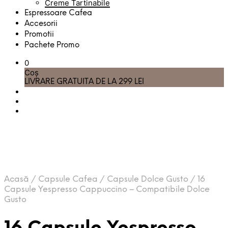
Creme Tartinabile
Espressoare Cafea
Accesorii
Promotii
Pachete Promo
0
Coș
LIVRARE GRATUITA DE LA 299 LEI
Acasă
/
Capsule Cafea
/
Capsule Dolce Gusto
/
16
Capsule Yespresso Cappuccino – Compatibile Dolce
Gusto