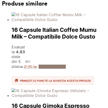
Produse similare
16 Capsule Italian Coffee Mumu
Milk – Compatibile Dolce Gusto
Evaluat
la
4.83
stele
din 5
(81)
Prețul
Prețul
Adaugă în Coș
21.90
lei
27.00
lei
inițial
curent
a
este:
fost:
21.90 lei.
27.00 lei.
PRIMEȘTI 22 PUNCTE LA ACHIZIȚIA ACESTUI PRODUS!
16 Capsule Gimoka Espresso