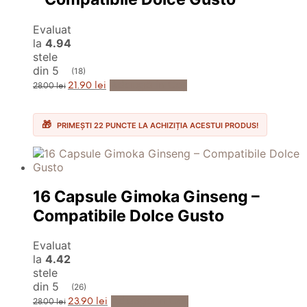
Evaluat
la
4.94
stele
din 5
(18)
Prețul
Prețul
Adaugă în Coș
21.90
lei
28.00
lei
inițial
curent
a
este:
fost:
21.90 lei.
28.00 lei.
PRIMEȘTI 22 PUNCTE LA ACHIZIȚIA ACESTUI PRODUS!
16 Capsule Gimoka Ginseng –
Compatibile Dolce Gusto
Evaluat
la
4.42
stele
din 5
(26)
Prețul
Prețul
Adaugă în Coș
23.90
lei
28.00
lei