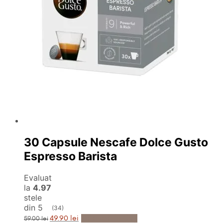
30 Capsule Nescafe Dolce Gusto
Espresso Barista
Evaluat
la
4.97
stele
din 5
(34)
Prețul
Prețul
Adaugă în Coș
49.90
lei
59.00
lei