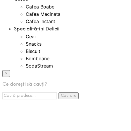
Cafea Boabe
Cafea Macinata
Cafea Instant
Specialități și Delicii
Ceai
Snacks
Biscuiti
Bomboane
SodaStream
Bauturi Instant
×
Creme Tartinabile
Ce dorești să cauți?
Espressoare Cafea
Caută:
Accesorii
Cautare
Promotii
Pachete Promo