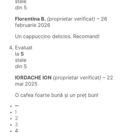
stele
din 5
Florentina B.
(proprietar verificat)
–
26
februarie 2026
Un cappuccino delicios. Recomand!
Evaluat
la
5
stele
din 5
IORDACHE ION
(proprietar verificat)
–
22
mai 2025
O cafea foarte bună și un preț bun!
←
1
2
3
4