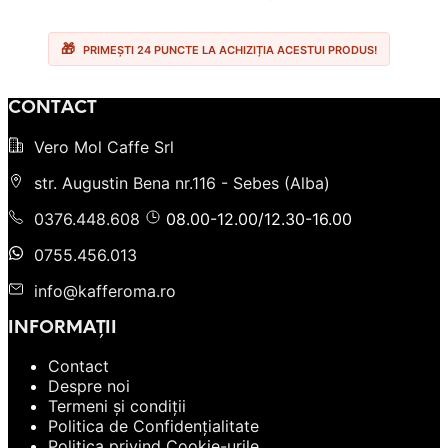
inițial
curent
a
este:
fost:
23.90 lei.
28.00 lei.
PRIMEȘTI 24 PUNCTE LA ACHIZIȚIA ACESTUI PRODUS!
CONTACT
Vero Mol Caffe Srl
str. Augustin Bena nr.116 - Sebes (Alba)
0376.448.608
08.00-12.00/12.30-16.00
0755.456.013
info@kafferoma.ro
INFORMAȚII
Contact
Despre noi
Termeni și condiții
Politica de Confidențialitate
Politica privind Cookie-urile