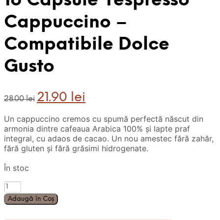
16 Capsule Yespresso
Cappuccino –
Compatibile Dolce
Gusto
Prețul
Prețul
21.90
lei
28.00
lei
inițial
curent
a
este:
Un cappuccino cremos cu spumă perfectă născut din
fost:
21.90 lei.
armonia dintre cafeaua Arabica 100% și lapte praf
28.00 lei.
integral, cu adaos de cacao. Un nou amestec fără zahăr,
fără gluten și fără grăsimi hidrogenate.
În stoc
Cantitate
16
Adaugă în Coș
Capsule
Yespresso