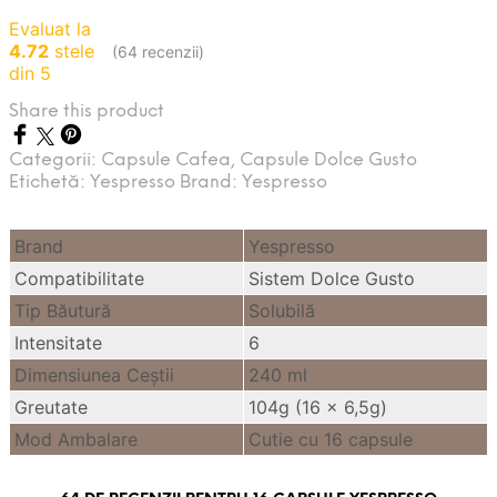
Evaluat la
4.72
stele
(64 recenzii)
din 5
Share this product
Categorii:
Capsule Cafea
,
Capsule Dolce Gusto
Etichetă:
Yespresso
Brand:
Yespresso
Brand
Yespresso
Compatibilitate
Sistem Dolce Gusto
Tip Băutură
Solubilă
Intensitate
6
Dimensiunea Ceştii
240 ml
Greutate
104g (16 x 6,5g)
Mod Ambalare
Cutie cu 16 capsule