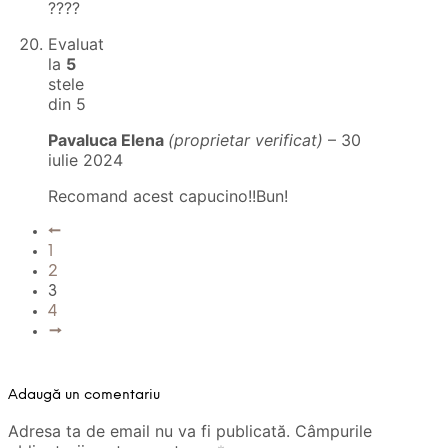
????
Evaluat
la
5
stele
din 5
Pavaluca Elena
(proprietar verificat)
–
30
iulie 2024
Recomand acest capucino!!Bun!
←
1
2
3
4
→
Adaugă un comentariu
Adresa ta de email nu va fi publicată.
Câmpurile