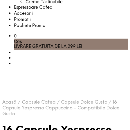
Creme Tartinabile
Espressoare Cafea
Accesorii
Promotii
Pachete Promo
0
Coș
LIVRARE GRATUITA DE LA 299 LEI
Acasă
/
Capsule Cafea
/
Capsule Dolce Gusto
/
16
Capsule Yespresso Cappuccino – Compatibile Dolce
Gusto