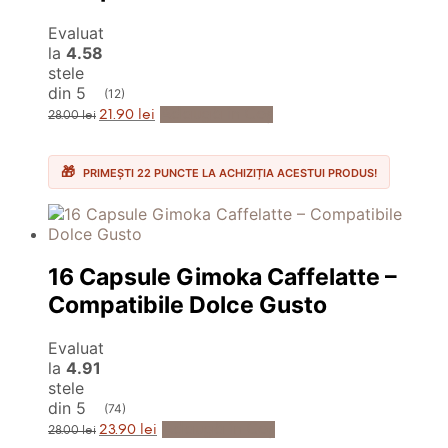
Evaluat
la
4.58
stele
din 5
(12)
Prețul
Prețul
Adaugă în Coș
21.90
lei
28.00
lei
inițial
curent
a
este:
fost:
21.90 lei.
28.00 lei.
PRIMEȘTI 22 PUNCTE LA ACHIZIȚIA ACESTUI PRODUS!
16 Capsule Gimoka Caffelatte –
Compatibile Dolce Gusto
Evaluat
la
4.91
stele
din 5
(74)
Prețul
Prețul
Adaugă în Coș
23.90
lei
28.00
lei
inițial
curent