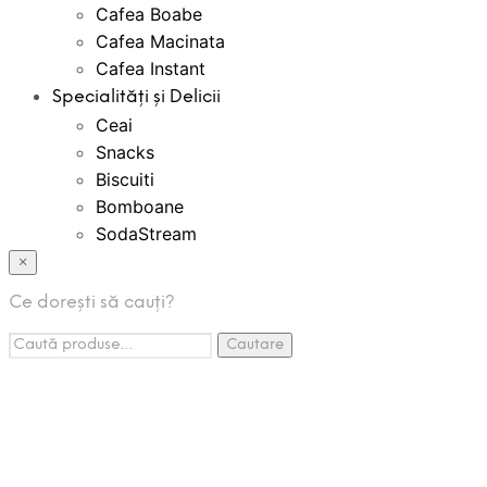
Cafea Boabe
Cafea Macinata
Cafea Instant
Specialități și Delicii
Ceai
Snacks
Biscuiti
Bomboane
SodaStream
Bauturi Instant
×
Creme Tartinabile
Ce dorești să cauți?
Espressoare Cafea
Caută:
Accesorii
Cautare
Promotii
Pachete Promo