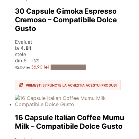
30 Capsule Gimoka Espresso
Cremoso – Compatibile Dolce
Gusto
Evaluat
la
4.81
stele
din 5
(37)
Prețul
Prețul
Adaugă în Coș
36.90
lei
42.00
lei
inițial
curent
a
este:
fost:
36.90 lei.
42.00 lei.
PRIMEȘTI 37 PUNCTE LA ACHIZIȚIA ACESTUI PRODUS!
16 Capsule Italian Coffee Mumu
Milk – Compatibile Dolce Gusto