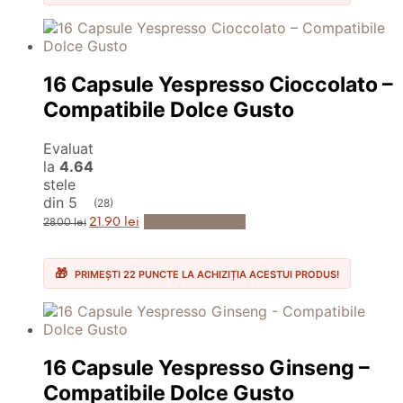
16 Capsule Yespresso Cioccolato –
Compatibile Dolce Gusto
Evaluat
la
4.64
stele
din 5
(28)
Prețul
Prețul
Adaugă în Coș
21.90
lei
28.00
lei
inițial
curent
a
este:
fost:
21.90 lei.
28.00 lei.
PRIMEȘTI 22 PUNCTE LA ACHIZIȚIA ACESTUI PRODUS!
16 Capsule Yespresso Ginseng –
Compatibile Dolce Gusto