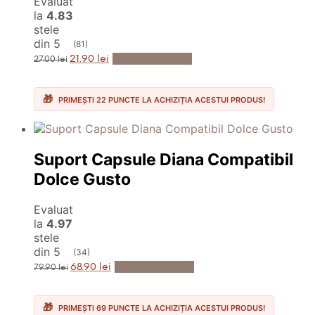
Evaluat
la
4.83
stele
din 5
(81)
Prețul
Prețul
Adaugă în Coș
21.90
lei
27.00
lei
inițial
curent
a
este:
fost:
21.90 lei.
27.00 lei.
PRIMEȘTI 22 PUNCTE LA ACHIZIȚIA ACESTUI PRODUS!
Suport Capsule Diana Compatibil
Dolce Gusto
Evaluat
la
4.97
stele
din 5
(34)
Prețul
Prețul
Adaugă în Coș
68.90
lei
79.90
lei
inițial
curent
a
este:
fost:
68.90 lei.
79.90 lei.
PRIMEȘTI 69 PUNCTE LA ACHIZIȚIA ACESTUI PRODUS!