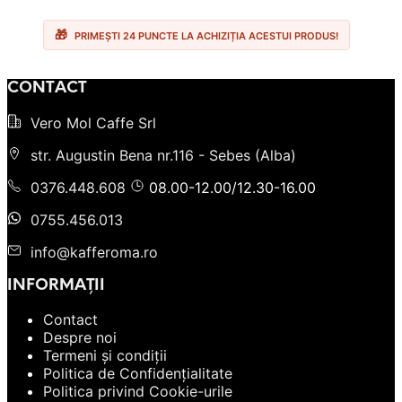
a
este:
fost:
23.90 lei.
28.00 lei.
PRIMEȘTI 24 PUNCTE LA ACHIZIȚIA ACESTUI PRODUS!
CONTACT
Vero Mol Caffe Srl
str. Augustin Bena nr.116 - Sebes (Alba)
0376.448.608
08.00-12.00/12.30-16.00
0755.456.013
info@kafferoma.ro
INFORMAȚII
Contact
Despre noi
Termeni și condiții
Politica de Confidențialitate
Politica privind Cookie-urile