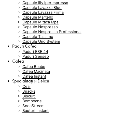
Capsule Illy Iperespresso
Capsule Lavazza Blue
Capsule Lavazza Firma
Capsule Martello
Capsule Mitaca Mps
Capsule Nespresso
Capsule Nespresso Professional
Capsule Tassimo
Capsule Uno System
Paduri Cafea
Paduri ESE 44
Paduri Senseo
Cafea
Cafea Boabe
Cafea Macinata
Cafea Instant
Specialități și Delicii
Ceai
Snacks
Biscuiti
Bomboane
SodaStream
Bauturi Instant