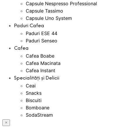
Capsule Nespresso Professional
Capsule Tassimo
Capsule Uno System
Paduri Cafea
Paduri ESE 44
Paduri Senseo
Cafea
Cafea Boabe
Cafea Macinata
Cafea Instant
Specialități și Delicii
Ceai
Snacks
Biscuiti
Bomboane
SodaStream
Bauturi Instant
×
Creme Tartinabile