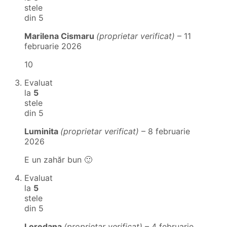
stele
din 5
Marilena Cismaru
(proprietar verificat)
–
11
februarie 2026
10
Evaluat
la
5
stele
din 5
Luminita
(proprietar verificat)
–
8 februarie
2026
E un zahăr bun 🙂
Evaluat
la
5
stele
din 5
Loredana
(proprietar verificat)
–
4 februarie