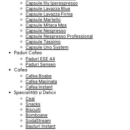
Capsule Illy Iperespresso
Capsule Lavazza Blue
Capsule Lavazza Firma
Capsule Martello
Capsule Mitaca Mps
Capsule Nespresso
Capsule Nespresso Professional
Capsule Tassimo
Capsule Uno System
Paduri Cafea
Paduri ESE 44
Paduri Senseo
Cafea
Cafea Boabe
Cafea Macinata
Cafea Instant
Specialități și Delicii
Ceai
Snacks
Biscuiti
Bomboane
SodaStream
Bauturi Instant