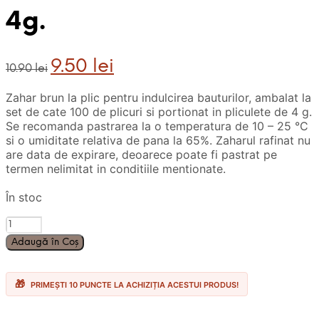
4g.
Prețul
Prețul
9.50
lei
10.90
lei
inițial
curent
a
este:
Zahar brun la plic pentru indulcirea bauturilor, ambalat la
fost:
9.50 lei.
set de cate 100 de plicuri si portionat in pliculete de 4 g.
10.90 lei.
Se recomanda pastrarea la o temperatura de 10 – 25 °C
si o umiditate relativa de pana la 65%. Zaharul rafinat nu
are data de expirare, deoarece poate fi pastrat pe
termen nelimitat in conditiile mentionate.
În stoc
Cantitate
100
Adaugă în Coș
Pliculete
Stick
Zahar
PRIMEȘTI 10 PUNCTE LA ACHIZIȚIA ACESTUI PRODUS!
Brun
Kafferoma