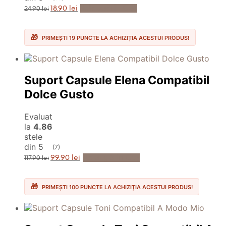
Prețul
Prețul
Adaugă în Coș
18.90
lei
24.90
lei
inițial
curent
a
este:
fost:
18.90 lei.
24.90 lei.
PRIMEȘTI 19 PUNCTE LA ACHIZIȚIA ACESTUI PRODUS!
Suport Capsule Elena Compatibil
Dolce Gusto
Evaluat
la
4.86
stele
din 5
(7)
Prețul
Prețul
Adaugă în Coș
99.90
lei
117.90
lei
inițial
curent
a
este:
fost:
99.90 lei.
117.90 lei.
PRIMEȘTI 100 PUNCTE LA ACHIZIȚIA ACESTUI PRODUS!