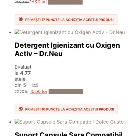
Prețul
Prețul
Adaugă în Coș
16.90
lei
26.90
lei
inițial
curent
a
este:
fost:
16.90 lei.
26.90 lei.
PRIMEȘTI 17 PUNCTE LA ACHIZIȚIA ACESTUI PRODUS!
Detergent Igienizant cu Oxigen
Activ – Dr.Neu
Evaluat
la
4.77
stele
din 5
(22)
Prețul
Prețul
Adaugă în Coș
15.50
lei
22.90
lei
inițial
curent
a
este:
fost:
15.50 lei.
22.90 lei.
PRIMEȘTI 16 PUNCTE LA ACHIZIȚIA ACESTUI PRODUS!
Suport Capsule Sara Compatibil