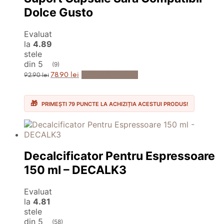
Dolce Gusto
Evaluat
la
4.89
stele
din 5
(9)
Prețul
Prețul
Adaugă în Coș
78.90
lei
92.90
lei
inițial
curent
a
este:
fost:
78.90 lei.
92.90 lei.
PRIMEȘTI 79 PUNCTE LA ACHIZIȚIA ACESTUI PRODUS!
Decalcificator Pentru Espressoare
150 ml – DECALK3
Evaluat
la
4.81
stele
din 5
(58)