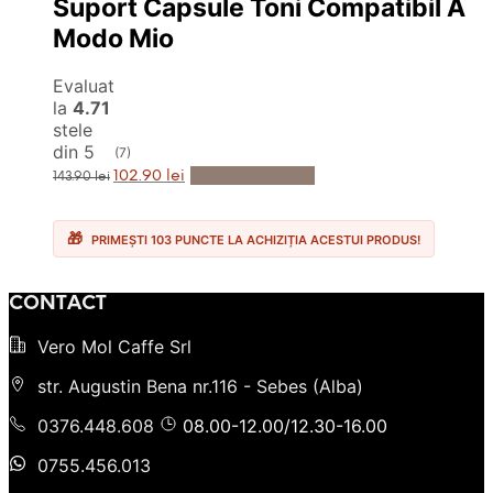
Suport Capsule Toni Compatibil A
Modo Mio
Evaluat
la
4.71
stele
din 5
(7)
Prețul
Prețul
Adaugă în Coș
102.90
lei
143.90
lei
inițial
curent
a
este:
fost:
102.90 lei.
143.90 lei.
PRIMEȘTI 103 PUNCTE LA ACHIZIȚIA ACESTUI PRODUS!
CONTACT
Vero Mol Caffe Srl
str. Augustin Bena nr.116 - Sebes (Alba)
0376.448.608
08.00-12.00/12.30-16.00
0755.456.013