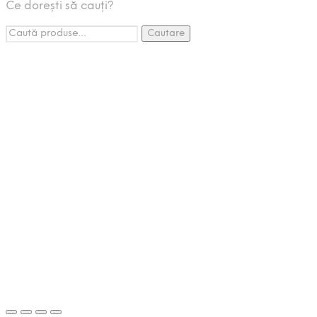
Ce dorești să cauți?
Espressoare Cafea
Caută:
Accesorii
Cautare
Promotii
Pachete Promo
Listă de Așteptare
Setează-ți o alertă de stoc și vei
primi un email de îndată ce produsul va reveni în stoc.
Lasă o adresă de email validă in căsuța de mai jos.
Email
Nu vom împărtăși adresa
dvs. de mail cu nimeni altcineva.
Trimite-mi mail când produsul va reveni în stoc