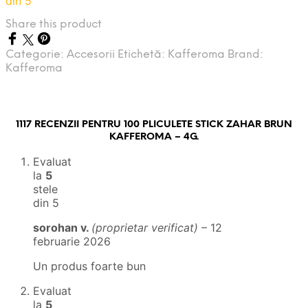
din 5
Share this product
Categorie:
Accesorii
Etichetă:
Kafferoma
Brand:
Kafferoma
1117 RECENZII PENTRU
100 PLICULETE STICK ZAHAR BRUN
KAFFEROMA – 4G.
Evaluat
la
5
stele
din 5
sorohan v.
(proprietar verificat)
–
12
februarie 2026
Un produs foarte bun
Evaluat
la
5