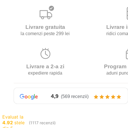
-
4g.
Evaluat la
4.92
stele
(1117 recenzii)