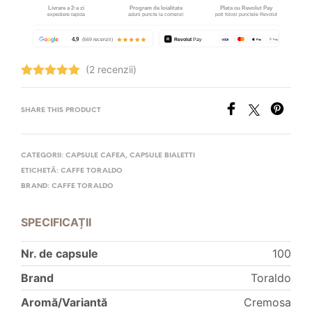
(2 recenzii)
Evaluat la
5.00
stele
din 5
SHARE THIS PRODUCT
CATEGORII:
CAPSULE CAFEA
,
CAPSULE BIALETTI
ETICHETĂ:
CAFFE TORALDO
BRAND:
CAFFE TORALDO
SPECIFICAȚII
Nr. de capsule
100
Brand
Toraldo
Aromă/Variantă
Cremosa