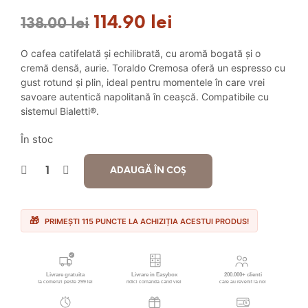
114.90
lei
Prețul
Prețul
138.00
lei
inițial
curent
O cafea catifelată și echilibrată, cu aromă bogată și o
a
este:
cremă densă, aurie. Toraldo Cremosa oferă un espresso cu
gust rotund și plin, ideal pentru momentele în care vrei
fost:
114.90 lei.
savoare autentică napolitană în ceașcă. Compatibile cu
sistemul Bialetti®.
138.00 lei.
În stoc
ADAUGĂ ÎN COȘ
PRIMEȘTI 115 PUNCTE LA ACHIZIȚIA ACESTUI PRODUS!