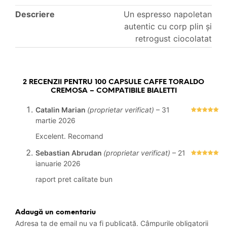
Descriere
Un espresso napoletan
autentic cu corp plin și
retrogust ciocolatat
2 RECENZII PENTRU
100 CAPSULE CAFFE TORALDO
CREMOSA – COMPATIBILE BIALETTI
Catalin Marian
(proprietar verificat)
–
31
Evaluat la
5
martie 2026
stele din 5
Excelent. Recomand
Sebastian Abrudan
(proprietar verificat)
–
21
Evaluat la
5
ianuarie 2026
stele din 5
raport pret calitate bun
Adaugă un comentariu
Adresa ta de email nu va fi publicată.
Câmpurile obligatorii