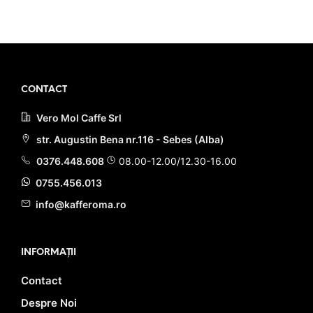
fost:
10.90 lei.
fost:
23.90 lei.
13.00 lei.
28.00 lei.
PRIMEȘTI 11 PUNCTE LA
PRIMEȘTI 24 PUNCTE LA
ACHIZIȚIA ACESTUI PRODUS!
ACHIZIȚIA ACESTUI PRODUS!
CONTACT
Vero Mol Caffe Srl
str. Augustin Bena nr.116 - Sebes (Alba)
0376.448.608
08.00-12.00/12.30-16.00
0755.456.013
info@kafferoma.ro
INFORMAȚII
Contact
Despre Noi