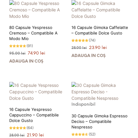
PRIMEȘTI 11 PUNCTE LA
PRIMEȘTI 22 PUNCTE LA
ACHIZIȚIA ACESTUI PRODUS!
ACHIZIȚIA ACESTUI PRODUS!
80 Capsule Yespresso
16 Capsule Gimoka Caffelatte
Cremoso – Compatibile A
– Compatibile Dolce Gusto
Modo Mio
(74)
(91)
Evaluat la
Prețul
Prețul
23.90
lei
28.00
lei
4.91
Evaluat la
stele din 5
Prețul
Prețul
inițial
curent
74.90
lei
95.00
lei
4.71
ADAUGĂ ÎN COȘ
stele din
inițial
curent
a
este:
5
ADAUGĂ ÎN COȘ
a
este:
fost:
23.90 lei.
fost:
74.90 lei.
28.00 lei.
95.00 lei.
PRIMEȘTI 24 PUNCTE LA
ACHIZIȚIA ACESTUI PRODUS!
PRIMEȘTI 75 PUNCTE LA
ACHIZIȚIA ACESTUI PRODUS!
Indisponibil
16 Capsule Yespresso
Cappuccino – Compatibile
30 Capsule Gimoka Espresso
Dolce Gusto
Deciso – Compatibile
Nespresso
(64)
Evaluat la
(52)
Prețul
Prețul
21.90
lei
28.00
lei
4.72