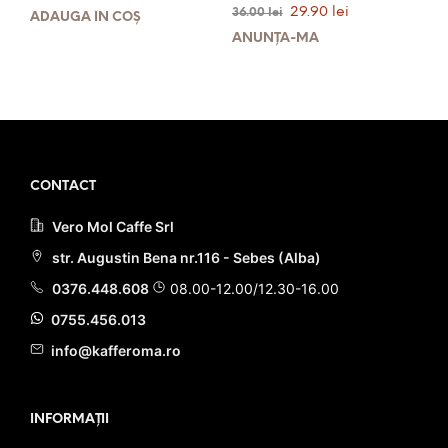
stele din
Evaluat la
inițial
curent
Prețul
Prețul
29.90
lei
36.00
lei
5
4.52
ADAUGĂ ÎN COȘ
a
este:
stele din
inițial
curent
5
ANUNȚĂ-MĂ
fost:
21.90 lei.
a
este:
28.00 lei.
fost:
29.90 lei.
36.00 lei.
PRIMEȘTI 22 PUNCTE LA
ACHIZIȚIA ACESTUI PRODUS!
PRIMEȘTI 30 PUNCTE LA
ACHIZIȚIA ACESTUI PRODUS!
CONTACT
Vero Mol Caffe Srl
str. Augustin Bena nr.116 - Sebes (Alba)
0376.448.608
08.00-12.00/12.30-16.00
0755.456.013
info@kafferoma.ro
INFORMAȚII