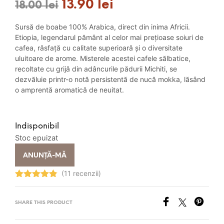
13.90
lei
Prețul
Prețul
18.00
lei
inițial
curent
Sursă de boabe 100% Arabica, direct din inima Africii.
a
este:
Etiopia, legendarul pământ al celor mai prețioase soiuri de
cafea, răsfață cu calitate superioară și o diversitate
fost:
13.90 lei.
uluitoare de arome. Misterele acestei cafele sălbatice,
recoltate cu grijă din adâncurile pădurii Michiti, se
18.00 lei.
dezvăluie printr-o notă persistentă de nucă mokka, lăsând
o amprentă aromatică de neuitat.
Indisponibil
Stoc epuizat
ANUNȚĂ-MĂ
(11 recenzii)
Evaluat la
4.82
stele
din 5
SHARE THIS PRODUCT