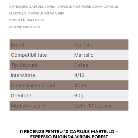
CATEGORII:
CAPSULE CAFEA
,
CAPSULE FIOR FIORE COOP
,
CAPSULE
MARTELLO
,
CAPSULE MITACA MPS
ETICHETĂ:
MARTELLO
BRAND:
MARTELLO
Brand
Martello
Compatibilitate
Martello
Tip Băutură
Cafea
Intensitate
4/10
Dimensiunea Ceştii
40 ml
Greutate
60g
Mod Ambalare
Cutie 10 capsule
11 RECENZII PENTRU
10 CAPSULE MARTELLO –
ESPRESSO BUGINDA VIRGIN FOREST