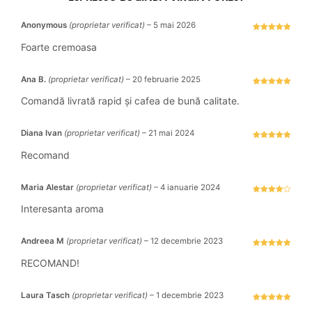
Anonymous
(proprietar verificat)
–
5 mai 2026
Evaluat la
5
stele din 5
Foarte cremoasa
Ana B.
(proprietar verificat)
–
20 februarie 2025
Evaluat la
5
stele din 5
Comandă livrată rapid și cafea de bună calitate.
Diana Ivan
(proprietar verificat)
–
21 mai 2024
Evaluat la
5
stele din 5
Recomand
Maria Alestar
(proprietar verificat)
–
4 ianuarie 2024
Evaluat la
4
stele
Interesanta aroma
din 5
Andreea M
(proprietar verificat)
–
12 decembrie 2023
Evaluat la
5
stele din 5
RECOMAND!
Laura Tasch
(proprietar verificat)
–
1 decembrie 2023
Evaluat la
5