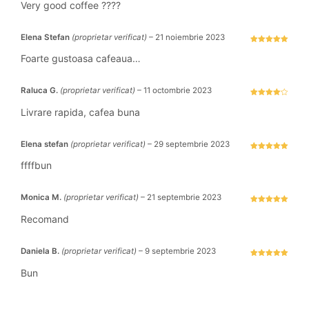
stele din 5
Very good coffee ????
Elena Stefan
(proprietar verificat)
–
21 noiembrie 2023
Evaluat la
5
stele din 5
Foarte gustoasa cafeaua…
Raluca G.
(proprietar verificat)
–
11 octombrie 2023
Evaluat la
4
stele
Livrare rapida, cafea buna
din 5
Elena stefan
(proprietar verificat)
–
29 septembrie 2023
Evaluat la
5
stele din 5
ffffbun
Monica M.
(proprietar verificat)
–
21 septembrie 2023
Evaluat la
5
stele din 5
Recomand
Daniela B.
(proprietar verificat)
–
9 septembrie 2023
Evaluat la
5
stele din 5
Bun