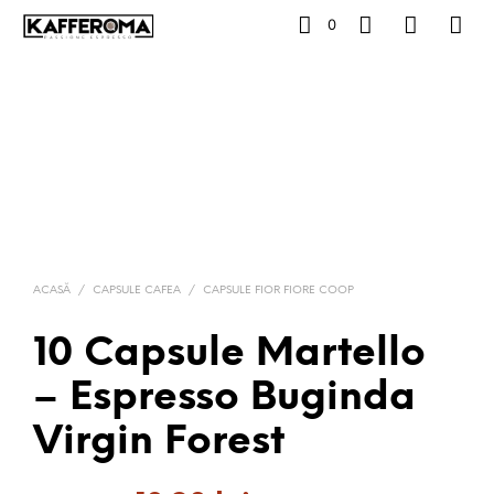
0
ACASĂ
/
CAPSULE CAFEA
/
CAPSULE FIOR FIORE COOP
10 Capsule Martello
– Espresso Buginda
Virgin Forest