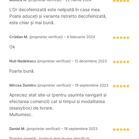
Evaluat la
5
stele din 5
L’Or decofeinizată este nelipsită în casa mea.
Poate aduceți și varianta ristretto decofeinizată,
este chiar și mai bună.
Cristian M.
(proprietar verificat)
–
4 februarie 2024
Evaluat la
5
stele din 5
Ok
Nuti Nedelescu
(proprietar verificat)
–
12 decembrie 2023
Evaluat la
5
stele din 5
Foarte bună.
Mircea Dumitru
(proprietar verificat)
–
19 septembrie 2023
Evaluat la
5
stele din 5
Apreciez atat site-ul (pentru usurinta navigarii si
efectarea comenzii) cat si timpul si modalitatea
(esasybox) de livrare.
Multumesc.
Daniel M.
(proprietar verificat)
–
18 septembrie 2023
Evaluat la
5
stele din 5
Foarte promti, prețuri mai bune decât in