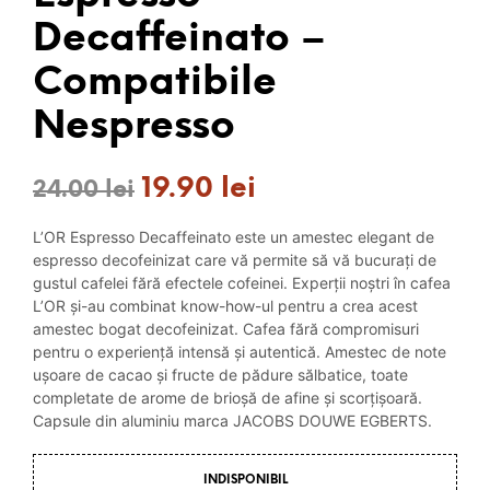
Decaffeinato –
Compatibile
Nespresso
19.90
lei
Prețul
Prețul
24.00
lei
inițial
curent
L’OR Espresso Decaffeinato este un amestec elegant de
a
este:
espresso decofeinizat care vă permite să vă bucurați de
gustul cafelei fără efectele cofeinei. Experții noștri în cafea
fost:
19.90 lei.
L’OR și-au combinat know-how-ul pentru a crea acest
amestec bogat decofeinizat. Cafea fără compromisuri
24.00 lei.
pentru o experiență intensă și autentică. Amestec de note
ușoare de cacao și fructe de pădure sălbatice, toate
completate de arome de brioșă de afine și scorțișoară.
Capsule din aluminiu marca JACOBS DOUWE EGBERTS.
INDISPONIBIL