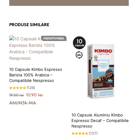
PRODUSE SIMILARE
INDISPONIBIL
10 Capsule Kimbo Espresso
Barista 100% Arabica –
Compatibile Nespresso
(126)
Evaluat la
Prețul
Prețul
10.90
lei
19.00
lei
4.83
stele din 5
inițial
curent
ANUNȚĂ-MĂ
a
este:
fost:
10.90 lei.
10 Capsule Aluminiu Kimbo
19.00 lei.
Espresso Decaf – Compatibile
Nespresso
PRIMEȘTI 11 PUNCTE LA
ACHIZIȚIA ACESTUI PRODUS!
(137)
Evaluat la