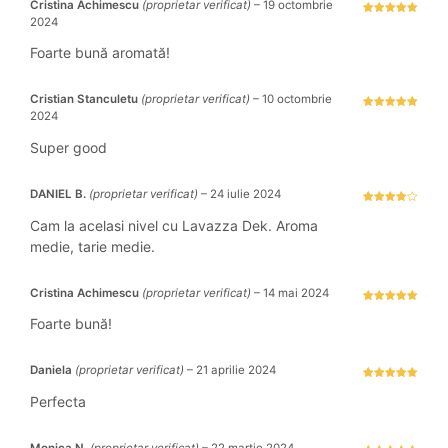
Cristina Achimescu
(proprietar verificat)
–
19 octombrie
2024
Evaluat la
5
stele din 5
Foarte bună aromată!
Cristian Stanculetu
(proprietar verificat)
–
10 octombrie
2024
Evaluat la
5
stele din 5
Super good
DANIEL B.
(proprietar verificat)
–
24 iulie 2024
Evaluat la
4
stele
Cam la acelasi nivel cu Lavazza Dek. Aroma
din 5
medie, tarie medie.
Cristina Achimescu
(proprietar verificat)
–
14 mai 2024
Evaluat la
5
stele din 5
Foarte bună!
Daniela
(proprietar verificat)
–
21 aprilie 2024
Evaluat la
5
stele din 5
Perfecta
Monica N.
(proprietar verificat)
–
22 martie 2024