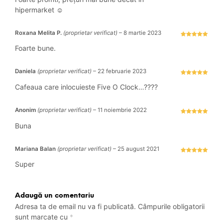
hipermarket ☺️
Roxana Melita P.
(proprietar verificat)
–
8 martie 2023
Evaluat la
5
stele din 5
Foarte bune.
Daniela
(proprietar verificat)
–
22 februarie 2023
Evaluat la
5
stele din 5
Cafeaua care inlocuieste Five O Clock…????
Anonim
(proprietar verificat)
–
11 noiembrie 2022
Evaluat la
5
stele din 5
Buna
Mariana Balan
(proprietar verificat)
–
25 august 2021
Evaluat la
5
stele din 5
Super
Adaugă un comentariu
Adresa ta de email nu va fi publicată.
Câmpurile obligatorii
sunt marcate cu
*