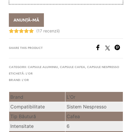
ANUNȚĂ-MĂ
(17 recenzii)
Evaluat la
4.94
stele
din 5
SHARE THIS PRODUCT
CATEGORII:
CAPSULE ALUMINIU
,
CAPSULE CAFEA
,
CAPSULE NESPRESSO
ETICHETĂ:
L'OR
BRAND:
L'OR
Brand
L'Or
Compatibilitate
Sistem Nespresso
Tip Băutură
Cafea
Intensitate
6