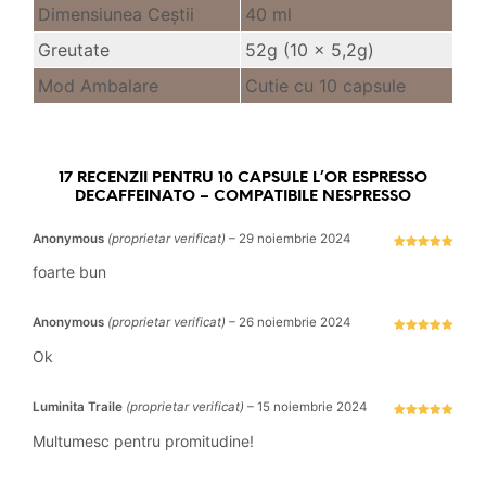
Dimensiunea Ceştii
40 ml
Greutate
52g (10 x 5,2g)
Mod Ambalare
Cutie cu 10 capsule
17 RECENZII PENTRU
10 CAPSULE L’OR ESPRESSO
DECAFFEINATO – COMPATIBILE NESPRESSO
Anonymous
(proprietar verificat)
–
29 noiembrie 2024
Evaluat la
5
stele din 5
foarte bun
Anonymous
(proprietar verificat)
–
26 noiembrie 2024
Evaluat la
5
stele din 5
Ok
Luminita Traile
(proprietar verificat)
–
15 noiembrie 2024
Evaluat la
5
stele din 5
Multumesc pentru promitudine!