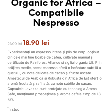
Organic for Africa –
Compatibile
Nespresso
18.90
lei
Prețul
Prețul
23.00
lei
inițial
curent
Experimentați un espresso intens și plin de corp, obținut
a
este:
din cele mai fine boabe de cafea, cultivate manual și
fost:
18.90 lei.
certificate de Rainforest Alliance și sigiliul organic UE. Prin
23.00 lei.
prăjirea medie, acest espresso oferă o încântare subtilă a
gustului, cu note delicate de cacao și fructe uscate.
Amestecul de Arabica și Robusta din Africa de Est oferă o
aromă fructată și rafinată, cu note subtile de cacao.
Capsulele Lavazza sunt protejate cu tehnologia Aroma-
Safe, menținând prospețimea și aroma cafelei timp de 18
luni.
În stoc