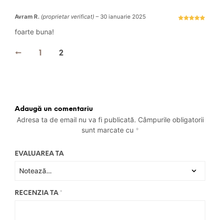
Avram R.
(proprietar verificat)
–
30 ianuarie 2025
Evaluat la
5
stele din 5
foarte buna!
←
1
2
Adaugă un comentariu
Adresa ta de email nu va fi publicată.
Câmpurile obligatorii
sunt marcate cu
*
EVALUAREA TA
RECENZIA TA
*