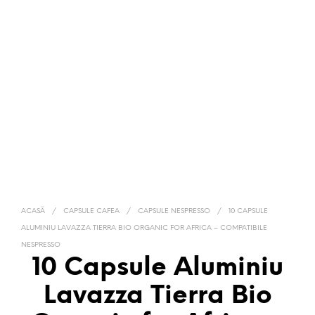
ACASĂ
/
CAPSULE CAFEA
/
CAPSULE NESPRESSO
/
10 CAPSULE
ALUMINIU LAVAZZA TIERRA BIO ORGANIC FOR AFRICA – COMPATIBILE
NESPRESSO
10 Capsule Aluminiu
Lavazza Tierra Bio