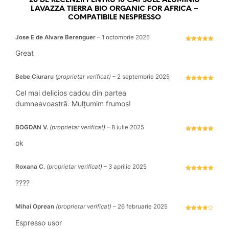
26 DE RECENZII PENTRU
10 CAPSULE ALUMINIU
LAVAZZA TIERRA BIO ORGANIC FOR AFRICA –
COMPATIBILE NESPRESSO
Jose E de Alvare Berenguer
–
1 octombrie 2025
Evaluat la
5
stele din 5
Great
Bebe Ciuraru
(proprietar verificat)
–
2 septembrie 2025
Evaluat la
5
stele din 5
Cel mai delicios cadou din partea
dumneavoastră. Mulțumim frumos!
BOGDAN V.
(proprietar verificat)
–
8 iulie 2025
Evaluat la
5
stele din 5
ok
Roxana C.
(proprietar verificat)
–
3 aprilie 2025
Evaluat la
5
stele din 5
????
Mihai Oprean
(proprietar verificat)
–
26 februarie 2025
Evaluat la
4
stele
Espresso usor
din 5