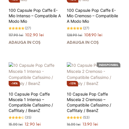
100 Capsule Pop Caffe E-
100 Capsule Pop Caffe E-
Mio Intenso – Compatibile A
Mio Cremoso – Compatibile
Modo Mio
A Modo Mio
(27)
(27)
Evaluat la
Evaluat la
Prețul
Prețul
Prețul
Prețul
102.90
lei
108.90
lei
117.90
lei
128.90
lei
4.70
4.63
stele din
stele din
inițial
curent
inițial
curent
5
5
ADAUGĂ ÎN COȘ
ADAUGĂ ÎN COȘ
a
este:
a
este:
fost:
102.90 lei.
fost:
108.90 lei.
117.90 lei.
128.90 lei.
INDISPONIBIL
14%
13%
10 Capsule Pop Caffe
10 Capsule Pop Caffe
Miscela 1 Intenso –
Miscela 2 Cremoso –
Compatibile Cafissimo /
Compatibile Cafissimo /
Caffitaly / BeanZ
Caffitaly / BeanZ
(35)
(53)
Evaluat la
Evaluat la
Prețul
Prețul
Prețul
Prețul
12.90
lei
13.90
lei
15.00
lei
16.00
lei
4.29
4.49
stele din
stele din
inițial
curent
inițial
curent