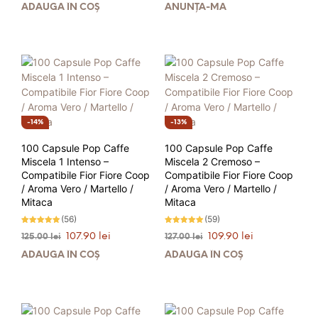
5
5
ADAUGĂ ÎN COȘ
ANUNȚĂ-MĂ
a
este:
a
este:
fost:
12.90 lei.
fost:
13.90 lei.
15.00 lei.
16.00 lei.
14%
13%
100 Capsule Pop Caffe
100 Capsule Pop Caffe
Miscela 1 Intenso –
Miscela 2 Cremoso –
Compatibile Fior Fiore Coop
Compatibile Fior Fiore Coop
/ Aroma Vero / Martello /
/ Aroma Vero / Martello /
Mitaca
Mitaca
(56)
(59)
Evaluat la
Evaluat la
Prețul
Prețul
Prețul
Prețul
107.90
lei
109.90
lei
125.00
lei
127.00
lei
4.86
4.95
stele din 5
stele din 5
inițial
curent
inițial
curent
ADAUGĂ ÎN COȘ
ADAUGĂ ÎN COȘ
a
este:
a
este:
fost:
107.90 lei.
fost:
109.90 lei.
125.00 lei.
127.00 lei.