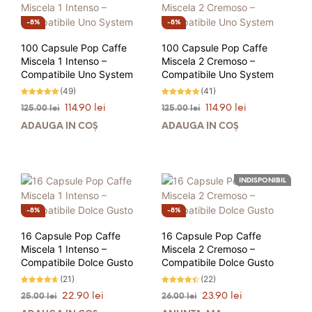
8%
8%
100 Capsule Pop Caffe
100 Capsule Pop Caffe
Miscela 1 Intenso –
Miscela 2 Cremoso –
Compatibile Uno System
Compatibile Uno System
(49)
(41)
Evaluat la
Evaluat la
Prețul
Prețul
Prețul
Prețul
114.90
lei
114.90
lei
125.00
lei
125.00
lei
4.92
4.88
stele din 5
stele din 5
inițial
curent
inițial
curent
ADAUGĂ ÎN COȘ
ADAUGĂ ÎN COȘ
a
este:
a
este:
fost:
114.90 lei.
fost:
114.90 lei.
125.00 lei.
125.00 lei.
INDISPONIBIL
8%
8%
16 Capsule Pop Caffe
16 Capsule Pop Caffe
Miscela 1 Intenso –
Miscela 2 Cremoso –
Compatibile Dolce Gusto
Compatibile Dolce Gusto
(21)
(22)
Evaluat la
Evaluat la
Prețul
Prețul
Prețul
Prețul
22.90
lei
23.90
lei
25.00
lei
26.00
lei
4.57
4.41
stele din
stele din
inițial
curent
inițial
curent
5
5