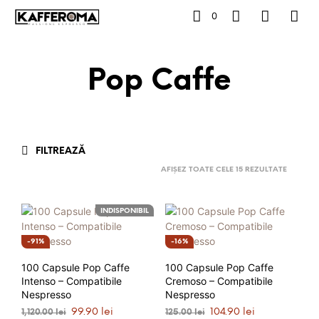
0
Pop Caffe
FILTREAZĂ
AFIȘEZ TOATE CELE 15 REZULTATE
INDISPONIBIL
91%
16%
100 Capsule Pop Caffe
100 Capsule Pop Caffe
Intenso – Compatibile
Cremoso – Compatibile
Nespresso
Nespresso
Prețul
Prețul
Prețul
Prețul
99.90
lei
104.90
lei
1,120.00
lei
125.00
lei