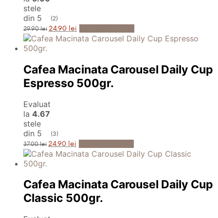
stele
din 5
(2)
Prețul
Prețul
Adaugă în Coș
24.90
lei
29.90
lei
inițial
curent
a
este:
fost:
24.90 lei.
29.90 lei.
Cafea Macinata Carousel Daily Cup
Espresso 500gr.
Evaluat
la
4.67
stele
din 5
(3)
Prețul
Prețul
Adaugă în Coș
24.90
lei
37.00
lei
inițial
curent
a
este:
fost:
24.90 lei.
37.00 lei.
Cafea Macinata Carousel Daily Cup
Classic 500gr.