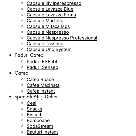
Capsule Illy Iperespresso
Capsule Lavazza Blue
Capsule Lavazza Firma
Capsule Martello
Capsule Mitaca Mps
Capsule Nespresso
Capsule Nespresso Professional
Capsule Tassimo
Capsule Uno System
Paduri Cafea
Paduri ESE 44
Paduri Senseo
Cafea
Cafea Boabe
Cafea Macinata
Cafea Instant
Specialități și Delicii
Ceai
Snacks
Biscuiti
Bomboane
SodaStream
Bauturi Instant