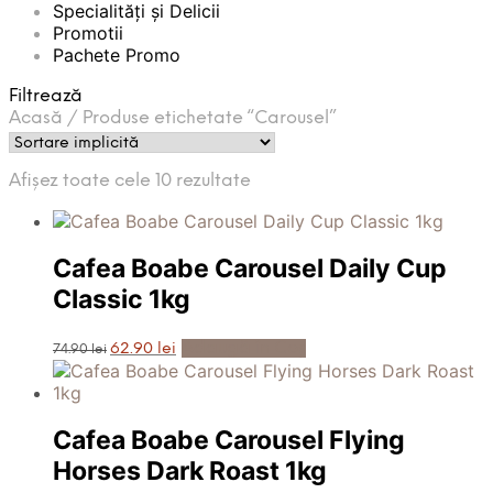
Specialități și Delicii
Promotii
Pachete Promo
Filtrează
Acasă
/
Produse etichetate “Carousel”
Afișez toate cele 10 rezultate
Cafea Boabe Carousel Daily Cup
Classic 1kg
Prețul
Prețul
Adaugă în Coș
62.90
lei
74.90
lei
inițial
curent
a
este:
fost:
62.90 lei.
74.90 lei.
Cafea Boabe Carousel Flying
Horses Dark Roast 1kg