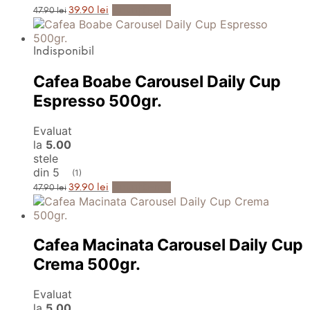
Prețul
Prețul
Anunță-mă
39.90
lei
47.90
lei
inițial
curent
a
este:
fost:
39.90 lei.
47.90 lei.
Indisponibil
Cafea Boabe Carousel Daily Cup
Espresso 500gr.
Evaluat
la
5.00
stele
din 5
(1)
Prețul
Prețul
Anunță-mă
39.90
lei
47.90
lei
inițial
curent
a
este:
fost:
39.90 lei.
47.90 lei.
Cafea Macinata Carousel Daily Cup
Crema 500gr.
Evaluat
la
5.00