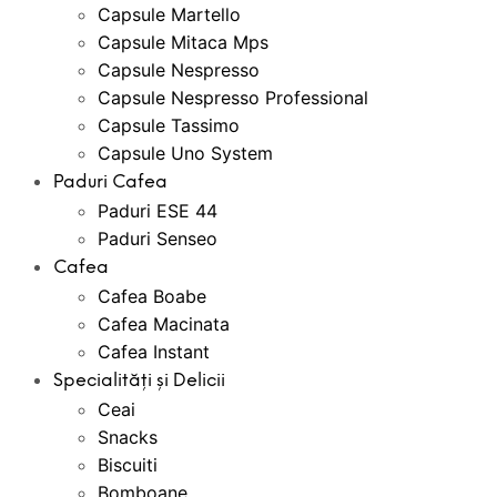
Capsule Martello
Capsule Mitaca Mps
Capsule Nespresso
Capsule Nespresso Professional
Capsule Tassimo
Capsule Uno System
Paduri Cafea
Paduri ESE 44
Paduri Senseo
Cafea
Cafea Boabe
Cafea Macinata
Cafea Instant
Specialități și Delicii
Ceai
Snacks
Biscuiti
Bomboane