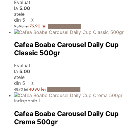
Evaluat
la
5.00
stele
din 5
(1)
Prețul
Prețul
Adaugă în Coș
79.90
lei
95.90
lei
inițial
curent
a
este:
fost:
79.90 lei.
95.90 lei.
Cafea Boabe Carousel Daily Cup
Classic 500gr
Evaluat
la
5.00
stele
din 5
(1)
Prețul
Prețul
Adaugă în Coș
40.90
lei
48.90
lei
inițial
curent
a
este:
Indisponibil
fost:
40.90 lei.
48.90 lei.
Cafea Boabe Carousel Daily Cup
Crema 500gr