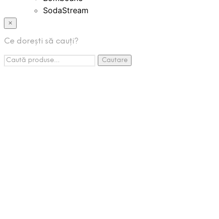
SodaStream
Bauturi Instant
×
Creme Tartinabile
Ce dorești să cauți?
Espressoare Cafea
Caută:
Accesorii
Cautare
Promotii
Pachete Promo
Listă de Așteptare
Setează-ți o alertă de stoc și vei
primi un email de îndată ce produsul va reveni în stoc.
Lasă o adresă de email validă in căsuța de mai jos.
Email
Nu vom împărtăși adresa