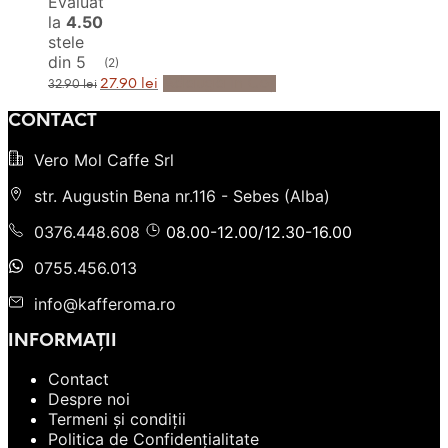
Evaluat
la
4.50
stele
din 5
(2)
Prețul
Prețul
Adaugă în Coș
27.90
lei
32.90
lei
inițial
curent
a
este:
CONTACT
fost:
27.90 lei.
32.90 lei.
Vero Mol Caffe Srl
str. Augustin Bena nr.116 - Sebes (Alba)
0376.448.608
08.00-12.00/12.30-16.00
0755.456.013
info@kafferoma.ro
INFORMAȚII
Contact
Despre noi
Termeni și condiții
Politica de Confidențialitate