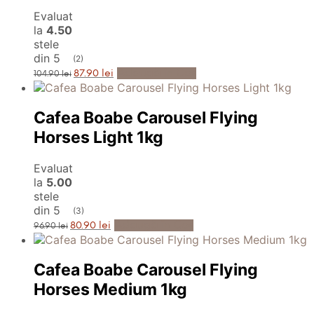
Evaluat
la
4.50
stele
din 5
(2)
Prețul
Prețul
Adaugă în Coș
87.90
lei
104.90
lei
inițial
curent
a
este:
fost:
87.90 lei.
104.90 lei.
Cafea Boabe Carousel Flying
Horses Light 1kg
Evaluat
la
5.00
stele
din 5
(3)
Prețul
Prețul
Adaugă în Coș
80.90
lei
96.90
lei
inițial
curent
a
este:
fost:
80.90 lei.
96.90 lei.
Cafea Boabe Carousel Flying
Horses Medium 1kg