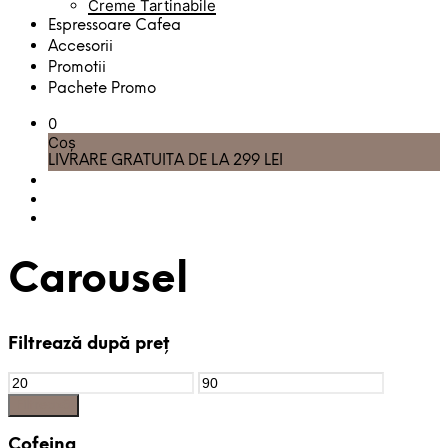
Creme Tartinabile
Espressoare Cafea
Accesorii
Promotii
Pachete Promo
0
Coș
LIVRARE GRATUITA DE LA 299 LEI
Carousel
Filtrează după preț
Preț
Preț
Minim
Maxim
Filtrează
Cofeina