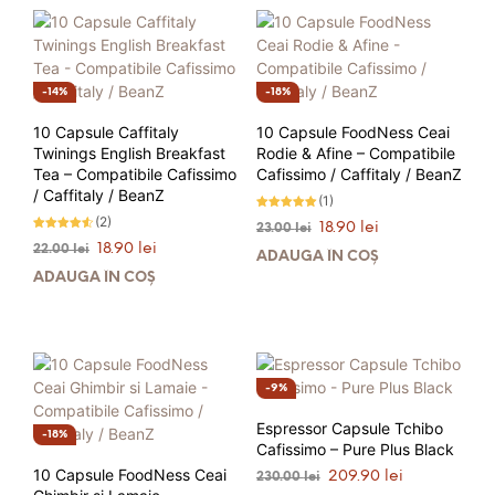
14%
18%
10 Capsule Caffitaly
10 Capsule FoodNess Ceai
Twinings English Breakfast
Rodie & Afine – Compatibile
Tea – Compatibile Cafissimo
Cafissimo / Caffitaly / BeanZ
/ Caffitaly / BeanZ
(1)
Evaluat la
(2)
Prețul
Prețul
18.90
lei
23.00
lei
5.00
Evaluat la
stele din 5
inițial
curent
Prețul
Prețul
18.90
lei
22.00
lei
4.50
ADAUGĂ ÎN COȘ
stele din
a
este:
inițial
curent
5
ADAUGĂ ÎN COȘ
fost:
18.90 lei.
a
este:
23.00 lei.
fost:
18.90 lei.
22.00 lei.
9%
Espressor Capsule Tchibo
18%
Cafissimo – Pure Plus Black
10 Capsule FoodNess Ceai
Prețul
Prețul
209.90
lei
230.00
lei
inițial
curent