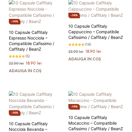
14%
14%
10 Capsule Caffitaly
Cappuccino – Compatibile
10 Capsule Caffitaly
Cafissimo / Caffitaly / BeanZ
Espresso Nocciola –
Compatibile Cafissimo /
(19)
Caffitaly / BeanZ
Evaluat la
Prețul
Prețul
18.90
lei
22.00
lei
4.74
stele din 5
(5)
inițial
curent
ADAUGĂ ÎN COȘ
Evaluat la
a
este:
Prețul
Prețul
18.90
lei
22.00
lei
4.80
fost:
18.90 lei.
stele din 5
inițial
curent
ADAUGĂ ÎN COȘ
22.00 lei.
a
este:
fost:
18.90 lei.
22.00 lei.
14%
14%
10 Capsule Caffitaly
Mocaccino – Compatibile
10 Capsule Caffitaly
Cafissimo / Caffitaly / BeanZ
Nocciola Bevanda –