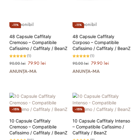
Indisponibil
Indisponibil
11%
11%
48 Capsule Caffitaly
48 Capsule Caffitaly
Cremoso – Compatibile
Corposo – Compatibile
Cafissimo / Caffitaly / BeanZ
Cafissimo / Caffitaly / BeanZ
(1)
(1)
Evaluat la
Evaluat la
Prețul
Prețul
Prețul
Prețul
79.90
lei
79.90
lei
90.00
lei
90.00
lei
5.00
5.00
stele din 5
stele din 5
inițial
curent
inițial
curent
ANUNȚĂ-MĂ
ANUNȚĂ-MĂ
a
este:
a
este:
fost:
79.90 lei.
fost:
79.90 lei.
90.00 lei.
90.00 lei.
15%
15%
10 Capsule Caffitaly
10 Capsule Caffitaly Intenso
Cremoso – Compatibile
– Compatibile Cafissimo /
Cafissimo / Caffitaly / BeanZ
Caffitaly / BeanZ