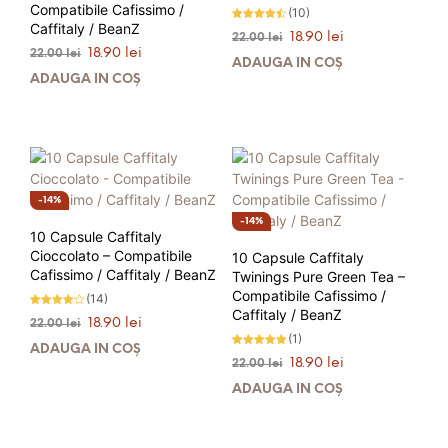
Compatibile Cafissimo /
(10)
Caffitaly / BeanZ
Evaluat la
Prețul
Prețul
18.90
lei
22.00
lei
4.40
stele din
Prețul
Prețul
18.90
lei
inițial
curent
22.00
lei
5
ADAUGĂ ÎN COȘ
inițial
curent
a
este:
ADAUGĂ ÎN COȘ
a
este:
fost:
18.90 lei.
fost:
18.90 lei.
22.00 lei.
22.00 lei.
14%
14%
10 Capsule Caffitaly
Cioccolato – Compatibile
10 Capsule Caffitaly
Cafissimo / Caffitaly / BeanZ
Twinings Pure Green Tea –
Compatibile Cafissimo /
(14)
Caffitaly / BeanZ
Evaluat la
Prețul
Prețul
18.90
lei
22.00
lei
4.00
stele din
(1)
inițial
curent
5
ADAUGĂ ÎN COȘ
Evaluat la
a
este:
Prețul
Prețul
18.90
lei
22.00
lei
5.00
fost:
18.90 lei.
stele din 5
inițial
curent
ADAUGĂ ÎN COȘ
22.00 lei.
a
este:
fost:
18.90 lei.
22.00 lei.