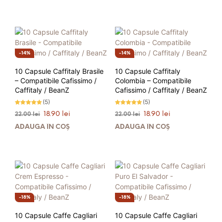
20.00 lei.
fost:
17.90 lei.
21.00 lei.
14%
14%
10 Capsule Caffitaly Brasile
10 Capsule Caffitaly
– Compatibile Cafissimo /
Colombia – Compatibile
Caffitaly / BeanZ
Cafissimo / Caffitaly / BeanZ
(5)
(5)
Evaluat la
Evaluat la
Prețul
Prețul
Prețul
Prețul
18.90
lei
18.90
lei
22.00
lei
22.00
lei
5.00
5.00
stele din 5
stele din 5
inițial
curent
inițial
curent
ADAUGĂ ÎN COȘ
ADAUGĂ ÎN COȘ
a
este:
a
este:
fost:
18.90 lei.
fost:
18.90 lei.
22.00 lei.
22.00 lei.
18%
18%
10 Capsule Caffe Cagliari
10 Capsule Caffe Cagliari