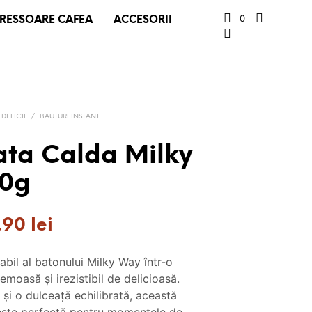
0
RESSOARE CAFEA
ACCESORII
 DELICII
/
BAUTURI INSTANT
ata Calda Milky
40g
ețul
Prețul
8.90
lei
țial
curent
abil al batonului Milky Way într-o
este:
emoasă și irezistibil de delicioasă.
t:
18.90 lei.
 și o dulceață echilibrată, această