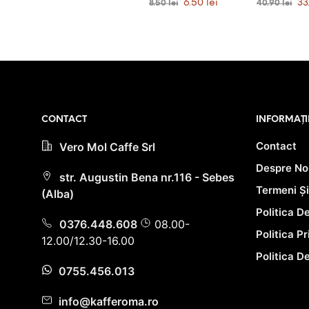
Prețul
Prețul
Pre
6.50
lei
33
8.50
lei
40.90
lei
5.00
5.00
stele din 5
stele din 5
inițial
curent
iniț
ADAUGĂ ÎN COȘ
ADAUGĂ Î
a
este:
a
fost:
6.50 lei.
fos
8.50 lei.
40.9
PRIMEȘTI 7
PRIMEȘ
PUNCTE LA
PUNCTE LA
ACHIZIȚIA
ACHIZIȚIA
ACESTUI PRODUS!
ACESTUI P
CONTACT
INFORMAȚI
Contact
Vero Mol Caffe Srl
Despre No
str. Augustin Bena nr.116 - Sebes
Termeni Și
(Alba)
Politica D
0376.448.608
08.00-
Politica P
12.00/12.30-16.00
Politica D
0755.456.013
info@kafferoma.ro