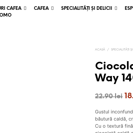
RI CAFEA
CAFEA
SPECIALITĂȚI ȘI DELICII
ESP
ROMO
ACASĂ
/
SPECIALITĂȚI ȘI
Ciocol
Way 1
Pr
1
22.90
lei
ini
Gustul inconfund
a
băutură caldă, cr
fos
Cu o textură fină