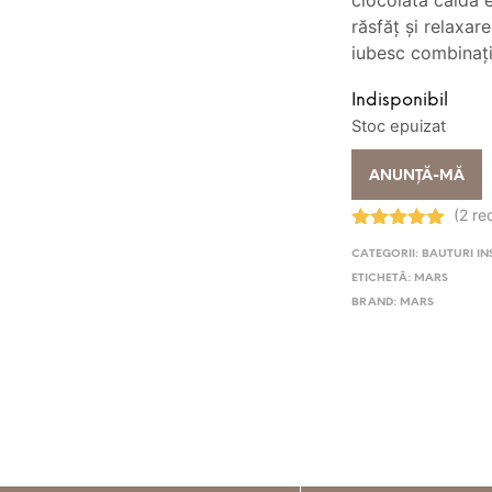
ciocolată caldă 
22
răsfăț și relaxar
iubesc combinați
Indisponibil
Stoc epuizat
ANUNȚĂ-MĂ
(2 re
Evaluat la
CATEGORII:
BAUTURI IN
5.00
stele
din 5
ETICHETĂ:
MARS
BRAND:
MARS