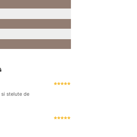
G
Evaluat la
5
stele din 5
si stelute de
Evaluat la
5
stele din 5