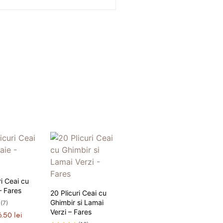
ri Ceai cu
– Fares
20 Plicuri Ceai cu
Ghimbir si Lamai
(7)
Verzi – Fares
rețul
Prețul
6.50
lei