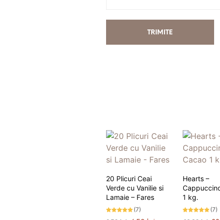
20 Plicuri Ceai
Hearts –
Verde cu Vanilie si
Cappuccin
Lamaie – Fares
1 kg.
(7)
(7)
Evaluat la
Evaluat la