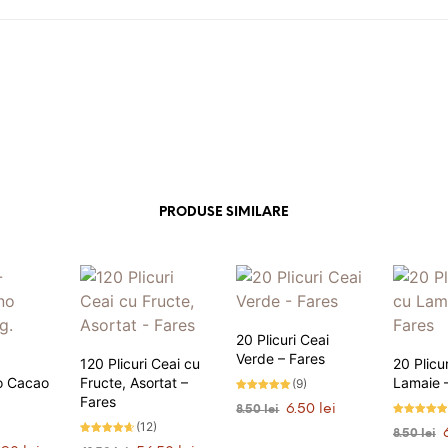
PRODUSE SIMILARE
20 Plicuri Ceai
Verde – Fares
120 Plicuri Ceai cu
20 Plicu
o Cacao
Fructe, Asortat –
Lamaie 
(9)
Fares
Evaluat la
Prețul
Prețul
6.50
lei
8.50
lei
4.89
stele din 5
inițial
curent
Evaluat la
(12)
P
8.50
lei
4.86
ADAUGĂ ÎN COȘ
a
este:
Evaluat la
stele din 5