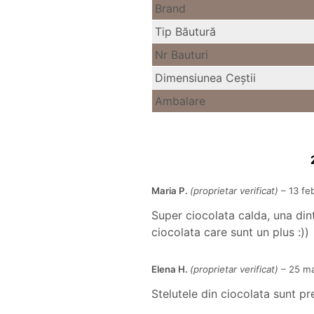
Brand
Tip Băutură
Nr Bauturi
Dimensiunea Ceştii
Ambalare
Maria P.
(proprietar verificat)
–
13 fe
Super ciocolata calda, una dint
ciocolata care sunt un plus :))
Elena H.
(proprietar verificat)
–
25 ma
Stelutele din ciocolata sunt pr