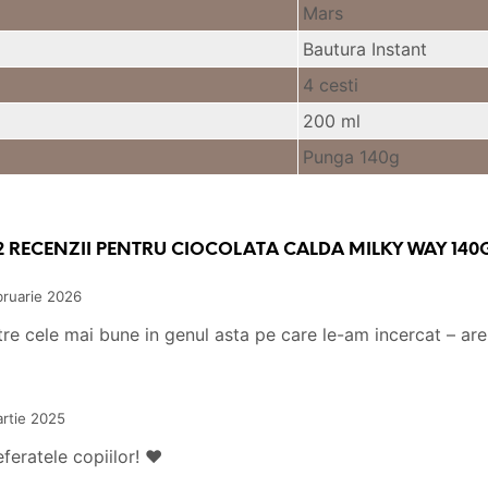
Mars
Bautura Instant
4 cesti
200 ml
Punga 140g
2 RECENZII PENTRU
CIOCOLATA CALDA MILKY WAY 140
bruarie 2026
re cele mai bune in genul asta pe care le-am incercat – are 
rtie 2025
eferatele copiilor! ❤