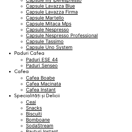
Capsule Illy Iperespresso
Capsule Lavazza Blue
Capsule Lavazza Firma
Capsule Martello
Capsule Mitaca Mps
Capsule Nespresso
Capsule Nespresso Professional
Capsule Tassimo
Capsule Uno System
Paduri Cafea
Paduri ESE 44
Paduri Senseo
Cafea
Cafea Boabe
Cafea Macinata
Cafea Instant
Specialități și Delicii
Ceai
Snacks
Biscuiti
Bomboane
SodaStream
Bauturi Instant