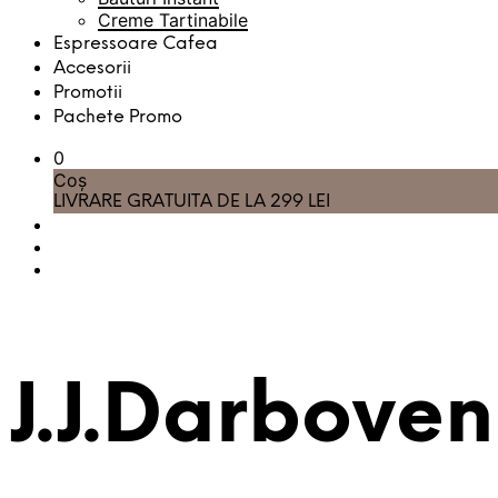
Creme Tartinabile
Espressoare Cafea
Accesorii
Promotii
Pachete Promo
0
Coș
LIVRARE GRATUITA DE LA 299 LEI
J.J.Darboven