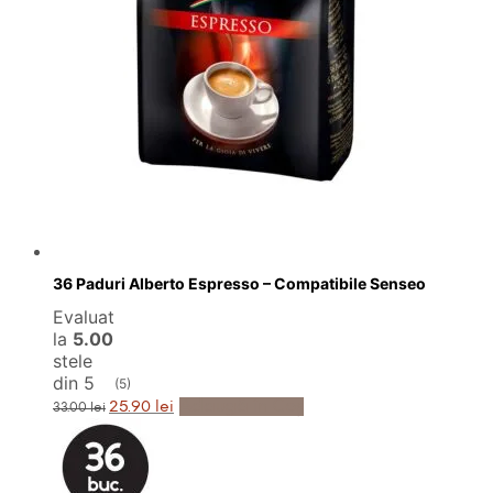
36 Paduri Alberto Espresso – Compatibile Senseo
Evaluat
la
5.00
stele
din 5
(5)
Prețul
Prețul
Adaugă în Coș
25.90
lei
33.00
lei
inițial
curent
a
este:
fost:
25.90 lei.
33.00 lei.