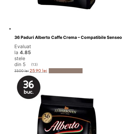
36 Paduri Alberto Caffe Crema – Compatibile Senseo
Evaluat
la
4.85
stele
din 5
(13)
Prețul
Prețul
Adaugă în Coș
25.90
lei
33.00
lei
inițial
curent
a
este:
fost:
25.90 lei.
33.00 lei.