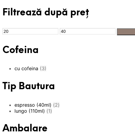
Filtrează după preț
Preț
Preț
Filtreaz
Minim
Maxim
Cofeina
cu cofeina
(3)
Tip Bautura
espresso (40ml)
(2)
lungo (110ml)
(1)
Ambalare