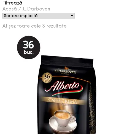
Filtrează
Acasă
/
J.J.Darboven
Afișez toate cele 3 rezultate