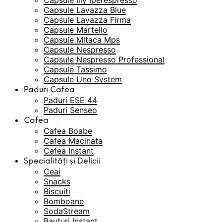
Capsule Illy Iperespresso
Capsule Lavazza Blue
Capsule Lavazza Firma
Capsule Martello
Capsule Mitaca Mps
Capsule Nespresso
Capsule Nespresso Professional
Capsule Tassimo
Capsule Uno System
Paduri Cafea
Paduri ESE 44
Paduri Senseo
Cafea
Cafea Boabe
Cafea Macinata
Cafea Instant
Specialități și Delicii
Ceai
Snacks
Biscuiti
Bomboane
SodaStream
Bauturi Instant