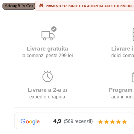
Nescafe
Adaugă în Coș
PRIMEȘTI 117 PUNCTE LA ACHIZIȚIA ACESTUI PRODUS
Dolce
Gusto
Espresso
Napoli