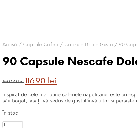
Acasă
/
Capsule Cafea
/
Capsule Dolce Gusto
/
90 Caps
90 Capsule Nescafe Dol
Prețul
Prețul
116.90
lei
150.00
lei
inițial
curent
a
este:
Inspirat de cele mai bune cafenele napolitane, este un esp
fost:
116.90 lei.
său bogat, lăsați-vă sedus de gustul învăluitor și persistent
150.00 lei.
În stoc
Cantitate
90
Capsule