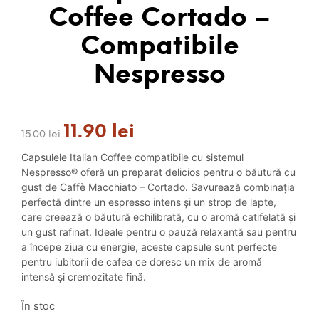
Coffee Cortado –
Compatibile
Nespresso
11.90
lei
Prețul
Prețul
15.00
lei
inițial
curent
Capsulele Italian Coffee compatibile cu sistemul
a
este:
Nespresso® oferă un preparat delicios pentru o băutură cu
fost:
11.90 lei.
gust de Caffè Macchiato – Cortado. Savurează combinația
15.00 lei.
perfectă dintre un espresso intens și un strop de lapte,
care creează o băutură echilibrată, cu o aromă catifelată și
un gust rafinat. Ideale pentru o pauză relaxantă sau pentru
a începe ziua cu energie, aceste capsule sunt perfecte
pentru iubitorii de cafea ce doresc un mix de aromă
intensă și cremozitate fină.
În stoc