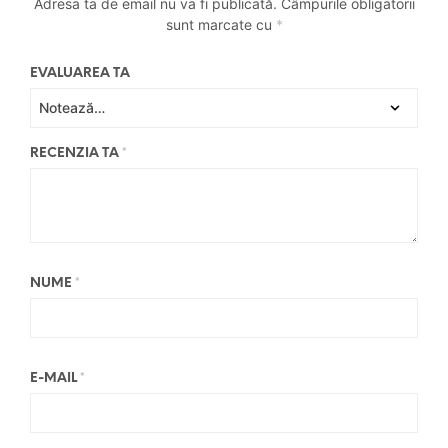
Adresa ta de email nu va fi publicată.
Câmpurile obligatorii
sunt marcate cu
*
EVALUAREA TA
RECENZIA TA
*
NUME
*
E-MAIL
*