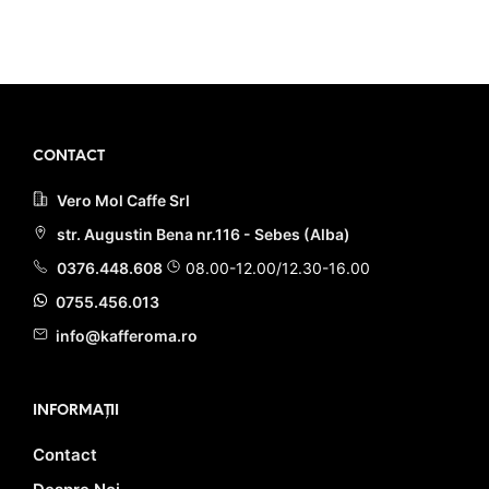
fost:
10.90 lei.
PRIMEȘTI 11 PUNCTE LA
19.00 lei.
ACHIZIȚIA ACESTUI PRODUS!
PRIMEȘTI 11 PUNCTE LA
ACHIZIȚIA ACESTUI PRODUS!
CONTACT
Vero Mol Caffe Srl
str. Augustin Bena nr.116 - Sebes (Alba)
0376.448.608
08.00-12.00/12.30-16.00
0755.456.013
info@kafferoma.ro
INFORMAȚII
Contact