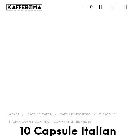
0
ACASĂ
/
CAPSULE CAFEA
/
CAPSULE NESPRESSO
/
10 CAPSULE
ITALIAN COFFEE CORTADO – COMPATIBILE NESPRESSO
10 Capsule Italian