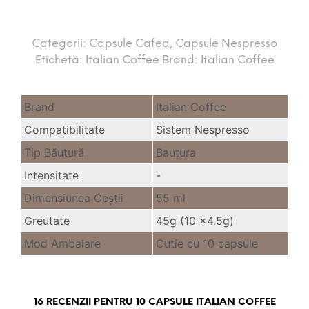
Categorii:
Capsule Cafea
,
Capsule Nespresso
Etichetă:
Italian Coffee
Brand:
Italian Coffee
Brand
Italian Coffee
Compatibilitate
Sistem Nespresso
Tip Băutură
Bautura
Intensitate
-
Dimensiunea Ceştii
55 ml
Greutate
45g (10 x4.5g)
Mod Ambalare
Cutie cu 10 capsule
16 RECENZII PENTRU
10 CAPSULE ITALIAN COFFEE