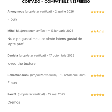
CORTADO – COMPATIBILE NESPRESSO
Anonymous
(proprietar verificat)
–
2 aprilie 2026
Evaluat la
5
stele din 5
F bun
Mihai M.
(proprietar verificat)
–
13 ianuarie 2026
Evaluat
la
3
Nu e pe gustul meu, se simte intens gustul de
stele
din 5
lapte praf
Daniela
(proprietar verificat)
–
17 octombrie 2025
Evaluat la
5
stele din 5
loved the texture
Sebastian Rusu
(proprietar verificat)
–
10 octombrie 2025
Evaluat la
5
stele din 5
F bun
Paul S.
(proprietar verificat)
–
27 mai 2025
Evaluat la
5
stele din 5
Cremos