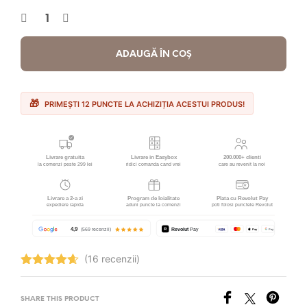
ADAUGĂ ÎN COȘ
PRIMEȘTI 12 PUNCTE LA ACHIZIȚIA ACESTUI PRODUS!
(16 recenzii)
Evaluat la
4.63
stele
din 5
SHARE THIS PRODUCT