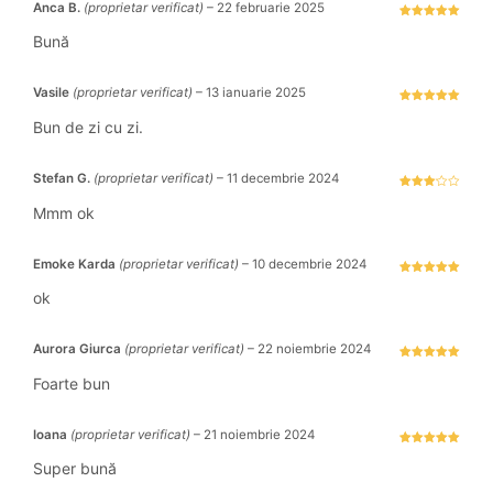
Anca B.
(proprietar verificat)
–
22 februarie 2025
Evaluat la
5
stele din 5
Bună
Vasile
(proprietar verificat)
–
13 ianuarie 2025
Evaluat la
5
stele din 5
Bun de zi cu zi.
Stefan G.
(proprietar verificat)
–
11 decembrie 2024
Evaluat
la
3
Mmm ok
stele
din 5
Emoke Karda
(proprietar verificat)
–
10 decembrie 2024
Evaluat la
5
stele din 5
ok
Aurora Giurca
(proprietar verificat)
–
22 noiembrie 2024
Evaluat la
5
stele din 5
Foarte bun
Ioana
(proprietar verificat)
–
21 noiembrie 2024
Evaluat la
5
stele din 5
Super bună