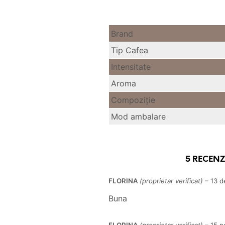
Brand
Tip Cafea
Intensitate
Aroma
Compoziție
Mod ambalare
5 RECENZ
FLORINA
(proprietar verificat)
–
13 d
Buna