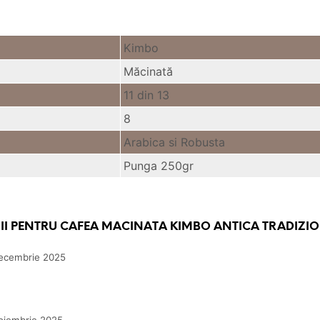
Kimbo
Măcinată
11 din 13
8
Arabica si Robusta
Punga 250gr
II PENTRU
CAFEA MACINATA KIMBO ANTICA TRADIZIO
ecembrie 2025