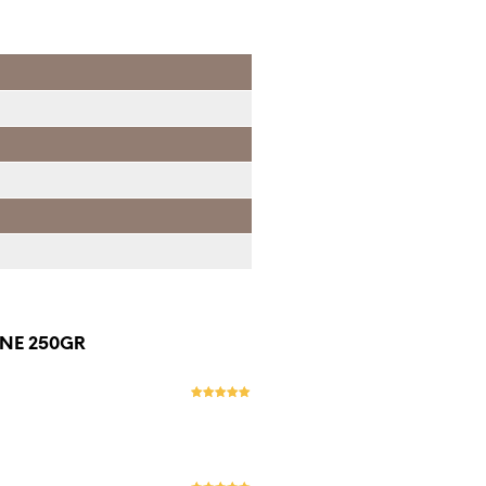
NE 250GR
Evaluat la
5
stele din 5