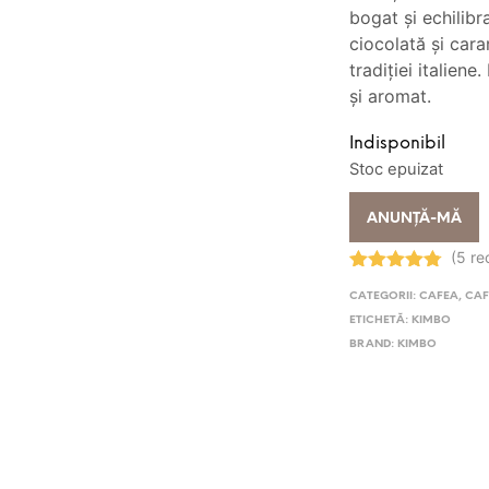
fos
bogat și echilib
ciocolată și cara
29.
tradiției italien
și aromat.
Indisponibil
Stoc epuizat
ANUNȚĂ-MĂ
(5 re
Evaluat la
CATEGORII:
CAFEA
,
CAF
4.80
stele
din 5
ETICHETĂ:
KIMBO
BRAND:
KIMBO