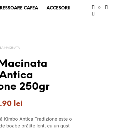
0
RESSOARE CAFEA
ACCESORII
EA MACINATA
Macinata
Antica
ione 250gr
ețul
Prețul
4.90
lei
țial
curent
ă Kimbo Antica Tradizione este o
este:
 de boabe prăjite lent, cu un gust