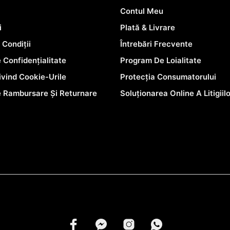
Contul Meu
i
Plată & Livrare
 Condiții
Întrebări Frecvente
e Confidențialitate
Program De Loialitate
rivind Cookie-Urile
Protecția Consumatorului
e Rambursare Și Returnare
Soluționarea Online A Litigiil