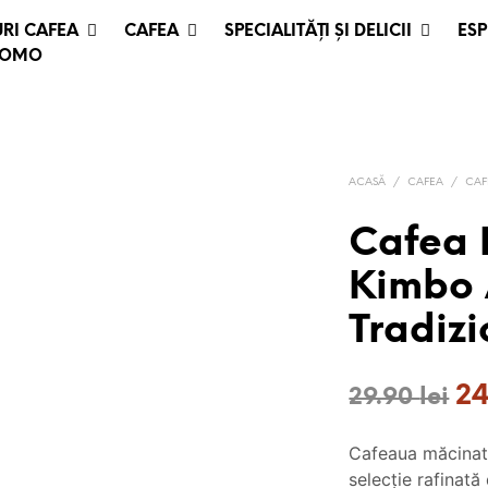
RI CAFEA
CAFEA
SPECIALITĂȚI ȘI DELICII
ESP
ROMO
ACASĂ
/
CAFEA
/
CAF
Cafea 
Kimbo 
Tradiz
Pr
2
29.90
lei
ini
Cafeaua măcinat
a
selecție rafinată