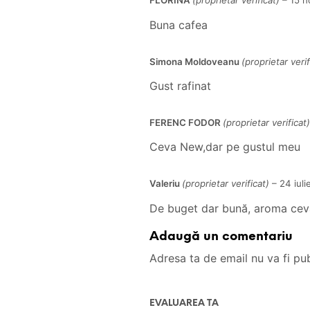
FLORINA
(proprietar verificat)
–
15 n
Buna cafea
Simona Moldoveanu
(proprietar verif
Gust rafinat
FERENC FODOR
(proprietar verificat)
Ceva New,dar pe gustul meu
Valeriu
(proprietar verificat)
–
24 iuli
De buget dar bună, aroma cev
Adaugă un comentariu
Adresa ta de email nu va fi pub
EVALUAREA TA