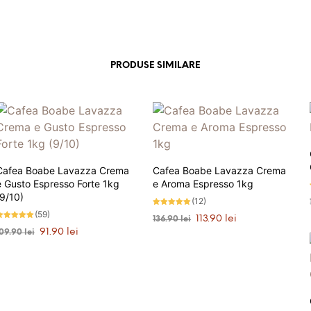
PRODUSE SIMILARE
Cafea Boabe Lavazza Crema
Cafea Boabe Lavazza Crema
e Gusto Espresso Forte 1kg
e Aroma Espresso 1kg
(9/10)
(12)
Evaluat la
(59)
Prețul
Prețul
113.90
lei
136.90
lei
5.00
valuat la
stele din 5
inițial
curent
Prețul
Prețul
91.90
lei
109.90
lei
.93
ADAUGĂ ÎN COȘ
tele din 5
a
este:
inițial
curent
ADAUGĂ ÎN COȘ
fost:
113.90 lei.
a
este:
136.90 lei.
fost:
91.90 lei.
109.90 lei.
PRIMEȘTI 114 PUNCTE LA
ACHIZIȚIA ACESTUI PRODUS!
PRIMEȘTI 92 PUNCTE LA