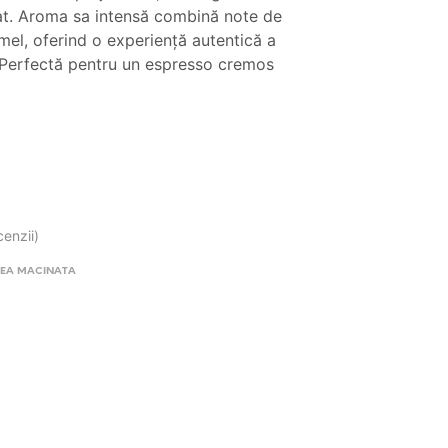
t:
24.90 lei.
rat. Aroma sa intensă combină note de
mel, oferind o experiență autentică a
90 lei.
e. Perfectă pentru un espresso cremos
cenzii)
EA MACINATA