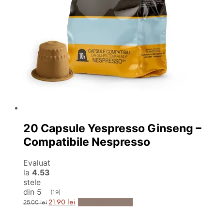
20 Capsule Yespresso Ginseng –
Compatibile Nespresso
Evaluat
la
4.53
stele
din 5
(19)
Prețul
Prețul
Adaugă în Coș
21.90
lei
25.00
lei
inițial
curent
a
este: