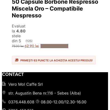
50 Capsule Borbone Respresso
Miscela Oro – Compatibile
Nespresso
Evaluat
la
4.80
stele
din 5
(125)
Prețul
Prețul
Adaugă în Coș
62.90
lei
75.00
lei
inițial
curent
a
este:
fost:
62.90 lei.
75.00 lei.
PRIMEȘTI 63 PUNCTE LA ACHIZIȚIA ACESTUI PRODUS!
CONTACT
Vero Mol Caffe Srl
str. Augustin Bena nr.116 - Sebes (Alba)
0376.448.608
08.00-12.00/12.30-16.00