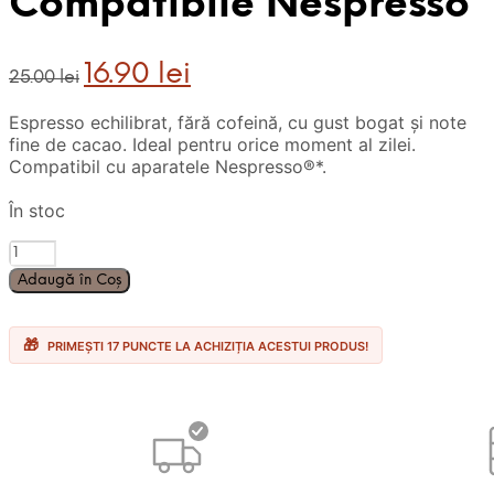
Compatibile Nespresso
Prețul
Prețul
16.90
lei
25.00
lei
inițial
curent
a
este:
Espresso echilibrat, fără cofeină, cu gust bogat și note
fost:
16.90 lei.
fine de cacao. Ideal pentru orice moment al zilei.
25.00 lei.
Compatibil cu aparatele Nespresso®*.
În stoc
Cantitate
10
Adaugă în Coș
Capsule
Aluminiu
Kimbo
PRIMEȘTI 17 PUNCTE LA ACHIZIȚIA ACESTUI PRODUS!
Espresso
Decaf
-
Compatibile
Nespresso