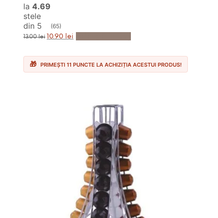
la
4.69
stele
din 5
(65)
Prețul
Prețul
Adaugă în Coș
10.90
lei
13.00
lei
inițial
curent
a
este:
fost:
10.90 lei.
13.00 lei.
PRIMEȘTI 11 PUNCTE LA ACHIZIȚIA ACESTUI PRODUS!