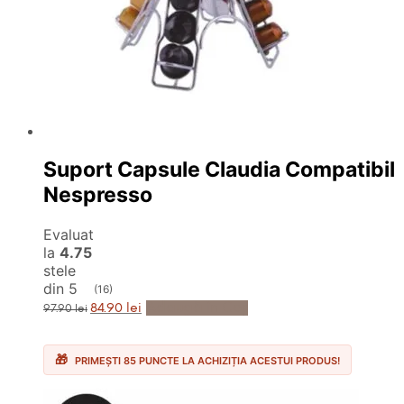
Suport Capsule Claudia Compatibil
Nespresso
Evaluat
la
4.75
stele
din 5
(16)
Prețul
Prețul
Adaugă în Coș
84.90
lei
97.90
lei
inițial
curent
a
este:
fost:
84.90 lei.
97.90 lei.
PRIMEȘTI 85 PUNCTE LA ACHIZIȚIA ACESTUI PRODUS!