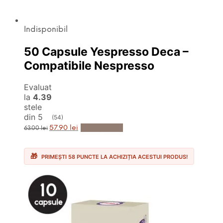
Indisponibil
50 Capsule Yespresso Deca –
Compatibile Nespresso
Evaluat
la
4.39
stele
din 5
(54)
Prețul
Prețul
Anunță-mă
57.90
lei
63.00
lei
inițial
curent
a
este:
fost:
57.90 lei.
63.00 lei.
PRIMEȘTI 58 PUNCTE LA ACHIZIȚIA ACESTUI PRODUS!