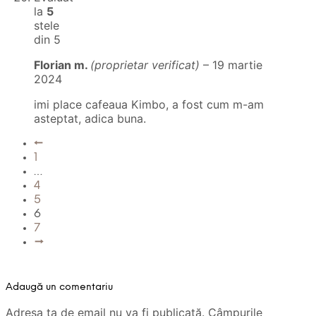
la
5
stele
din 5
Florian m.
(proprietar verificat)
–
19 martie
2024
imi place cafeaua Kimbo, a fost cum m-am
asteptat, adica buna.
←
1
…
4
5
6
7
→
Adaugă un comentariu
Adresa ta de email nu va fi publicată.
Câmpurile