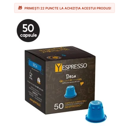
fost:
21.90 lei.
25.00 lei.
PRIMEȘTI 22 PUNCTE LA ACHIZIȚIA ACESTUI PRODUS!