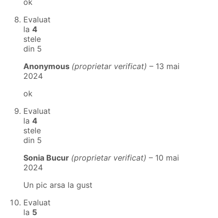
ok
Evaluat
la
4
stele
din 5
Anonymous
(proprietar verificat)
–
13 mai
2024
ok
Evaluat
la
4
stele
din 5
Sonia Bucur
(proprietar verificat)
–
10 mai
2024
Un pic arsa la gust
Evaluat
la
5