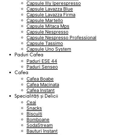
Capsule Illy Iperespresso
Capsule Lavazza Blue
Capsule Lavazza Firma
Capsule Martello
Capsule Mitaca Mps
Capsule Nespresso
Capsule Nespresso Professional
Capsule Tassimo
Capsule Uno System
Paduri Cafea
Paduri ESE 44
Paduri Senseo
Cafea
Cafea Boabe
Cafea Macinata
Cafea Instant
Specialități și Delicii
Ceai
Snacks
Biscuiti
Bomboane
SodaStream
Bauturi Instant