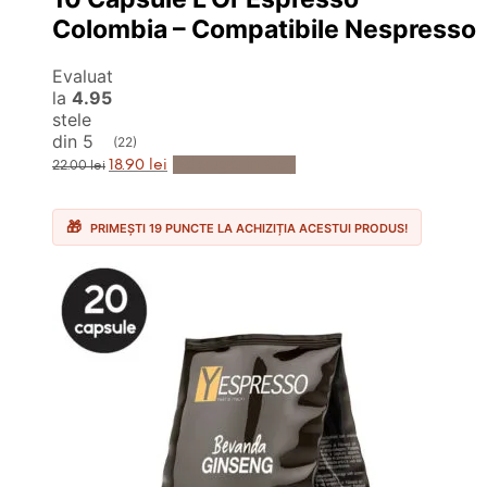
Colombia – Compatibile Nespresso
Evaluat
la
4.95
stele
din 5
(22)
Prețul
Prețul
Adaugă în Coș
18.90
lei
22.00
lei
inițial
curent
a
este:
fost:
18.90 lei.
22.00 lei.
PRIMEȘTI 19 PUNCTE LA ACHIZIȚIA ACESTUI PRODUS!