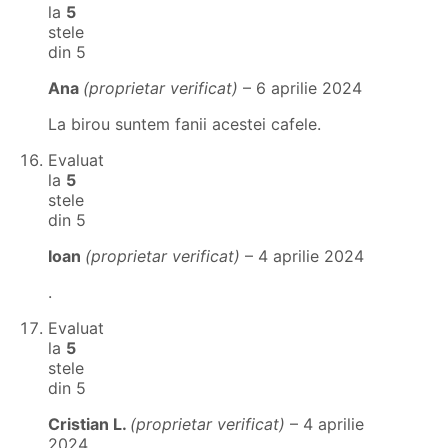
la
5
stele
din 5
Ana
(proprietar verificat)
–
6 aprilie 2024
La birou suntem fanii acestei cafele.
Evaluat
la
5
stele
din 5
Ioan
(proprietar verificat)
–
4 aprilie 2024
.
Evaluat
la
5
stele
din 5
Cristian L.
(proprietar verificat)
–
4 aprilie
2024